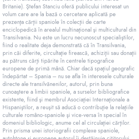
Britanie). Ştefan Stanciu oferă publicului interesat un
volum care are la bază o cercetare aplicată pe
prezenţa cărţii spaniole în colecţii de carte
enciclopedică în arealul multinaţional şi multicultural din
Transilvania. Nu este un lucru necunoscut specialiştilor,
fiind o realitate deja demonstrată că în Transilvania,
prin căi diferite, circultaţie firească, achiziţii sau donaţii
au pătruns cărţi tipărite în centrele tipografice
europene de primă mână. Chiar dacă spaţiul geografic
îndepărtat – Spania – nu se afla în interesele culturale
directe ale transilvănenilor, autorul, prin buna
cunoaştere a limbii spaniole, a surselor bibliografice
existente, fiind şi membrul Asociaţiei Internaţionale a
Hispaniştilor, a reuşit să aducă o contribuţie la relaţiile
culturale româno-spaniole şi vice-versa în special în
domeniul bibliologic, anume cel al circulaţiei cărţilor.
Prin prisma unei istoriografii complexe spaniole,
autohtone şi europene autorul îi destăinuie cititorului