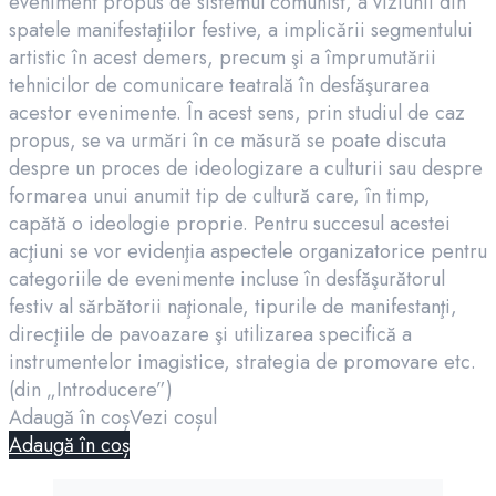
eveniment propus de sistemul comunist, a viziunii din
spatele manifestaţiilor festive, a implicării segmentului
artistic în acest demers, precum şi a împrumutării
tehnicilor de comunicare teatrală în desfăşurarea
acestor evenimente. În acest sens, prin studiul de caz
propus, se va urmări în ce măsură se poate discuta
despre un proces de ideologizare a culturii sau despre
formarea unui anumit tip de cultură care, în timp,
capătă o ideologie proprie. Pentru succesul acestei
acţiuni se vor evidenţia aspectele organizatorice pentru
categoriile de evenimente incluse în desfăşurătorul
festiv al sărbătorii naţionale, tipurile de manifestanţi,
direcţiile de pavoazare şi utilizarea specifică a
instrumentelor imagistice, strategia de promovare etc.
(din „Introducere”)
Adaugă în coș
Vezi coșul
Adaugă în coș