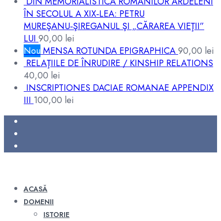
DIN MEMORIALISTICA ROMÂNILOR ARDELENI
ÎN SECOLUL A XIX‑LEA: PETRU
MUREŞANU‑ŞIREGANUL ŞI „CĂRAREA VIEŢII”
LUI
90,00
lei
Nou
MENSA ROTUNDA EPIGRAPHICA
90,00
lei
RELAŢIILE DE ÎNRUDIRE / KINSHIP RELATIONS
40,00
lei
INSCRIPTIONES DACIAE ROMANAE APPENDIX
III
100,00
lei
ACASĂ
DOMENII
ISTORIE