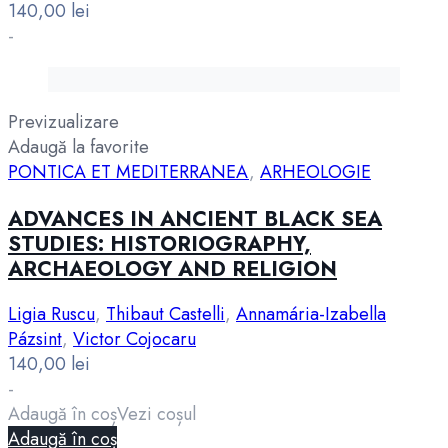
140,00
lei
-
Previzualizare
Adaugă la favorite
PONTICA ET MEDITERRANEA
,
ARHEOLOGIE
ADVANCES IN ANCIENT BLACK SEA
STUDIES: HISTORIOGRAPHY,
ARCHAEOLOGY AND RELIGION
Ligia Ruscu
,
Thibaut Castelli
,
Annamária-Izabella
Pázsint
,
Victor Cojocaru
140,00
lei
-
Adaugă în coș
Vezi coșul
Adaugă în coș