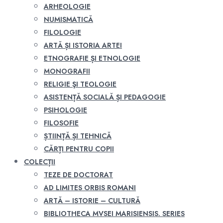
ARHEOLOGIE
NUMISMATICĂ
FILOLOGIE
ARTĂ ȘI ISTORIA ARTEI
ETNOGRAFIE ȘI ETNOLOGIE
MONOGRAFII
RELIGIE ŞI TEOLOGIE
ASISTENȚĂ SOCIALĂ ȘI PEDAGOGIE
PSIHOLOGIE
FILOSOFIE
ȘTIINȚĂ ȘI TEHNICĂ
CĂRȚI PENTRU COPII
COLECȚII
TEZE DE DOCTORAT
AD LIMITES ORBIS ROMANI
ARTĂ – ISTORIE – CULTURĂ
BIBLIOTHECA MVSEI MARISIENSIS. SERIES