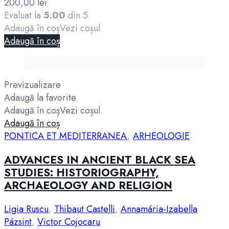
200,00
lei
Evaluat la
5.00
din 5
Adaugă în coș
Vezi coșul
Adaugă în coș
Previzualizare
Adaugă la favorite
Adaugă în coș
Vezi coșul
Adaugă în coș
PONTICA ET MEDITERRANEA
,
ARHEOLOGIE
ADVANCES IN ANCIENT BLACK SEA
STUDIES: HISTORIOGRAPHY,
ARCHAEOLOGY AND RELIGION
Ligia Ruscu
,
Thibaut Castelli
,
Annamária-Izabella
Pázsint
,
Victor Cojocaru