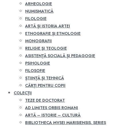
ARHEOLOGIE
NUMISMATICĂ
FILOLOGIE
ARTĂ ȘI ISTORIA ARTEI
ETNOGRAFIE ȘI ETNOLOGIE
MONOGRAFII
RELIGIE ŞI TEOLOGIE
ASISTENȚĂ SOCIALĂ ȘI PEDAGOGIE
PSIHOLOGIE
FILOSOFIE
ȘTIINȚĂ ȘI TEHNICĂ
CĂRȚI PENTRU COPII
COLECȚII
TEZE DE DOCTORAT
AD LIMITES ORBIS ROMANI
ARTĂ – ISTORIE – CULTURĂ
BIBLIOTHECA MVSEI MARISIENSIS. SERIES