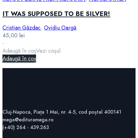
IT WAS SUPPOSED TO BE SILVER!
Cristian Găzdac
,
Ovidiu Oargă
45,00
lei
-
Adaugă în coș
Vezi coșul
Adaugă în coș
Cluj-Napoca, Piața 1 Mai, nr. 4-5, cod poștal 400141
mega@edituramega.ro
(+40) 264 - 439.263