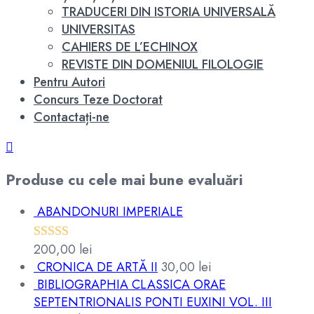
TRADUCERI DIN ISTORIA UNIVERSALĂ
UNIVERSITAS
CAHIERS DE L’ECHINOX
REVISTE DIN DOMENIUL FILOLOGIE
Pentru Autori
Concurs Teze Doctorat
Contactați-ne
Produse cu cele mai bune evaluări
ABANDONURI IMPERIALE
200,00
lei
Evaluat la
CRONICA DE ARTĂ II
30,00
lei
5.00
din 5
BIBLIOGRAPHIA CLASSICA ORAE
SEPTENTRIONALIS PONTI EUXINI VOL. III