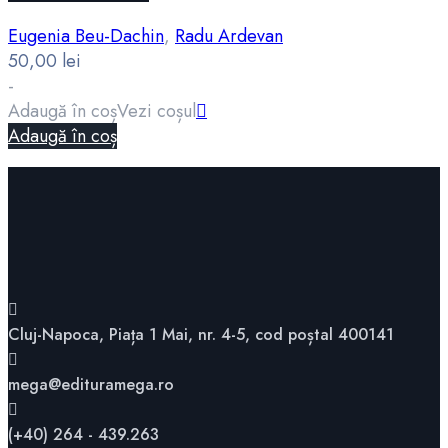
Eugenia Beu-Dachin
,
Radu Ardevan
50,00
lei
-
Adaugă în coș
Vezi coșul
Adaugă în coș
Cluj-Napoca, Piața 1 Mai, nr. 4-5, cod poștal 400141
mega@edituramega.ro
(+40) 264 - 439.263