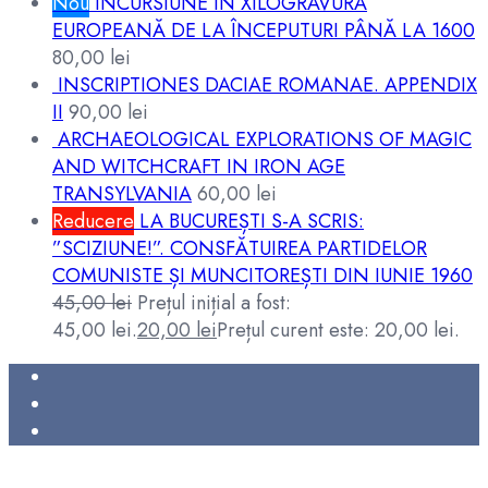
Nou
INCURSIUNE ÎN XILOGRAVURA
EUROPEANĂ DE LA ÎNCEPUTURI PÂNĂ LA 1600
80,00
lei
INSCRIPTIONES DACIAE ROMANAE. APPENDIX
II
90,00
lei
ARCHAEOLOGICAL EXPLORATIONS OF MAGIC
AND WITCHCRAFT IN IRON AGE
TRANSYLVANIA
60,00
lei
Reducere
LA BUCUREȘTI S-A SCRIS:
”SCIZIUNE!”. CONSFĂTUIREA PARTIDELOR
COMUNISTE ȘI MUNCITOREȘTI DIN IUNIE 1960
45,00
lei
Prețul inițial a fost:
45,00 lei.
20,00
lei
Prețul curent este: 20,00 lei.