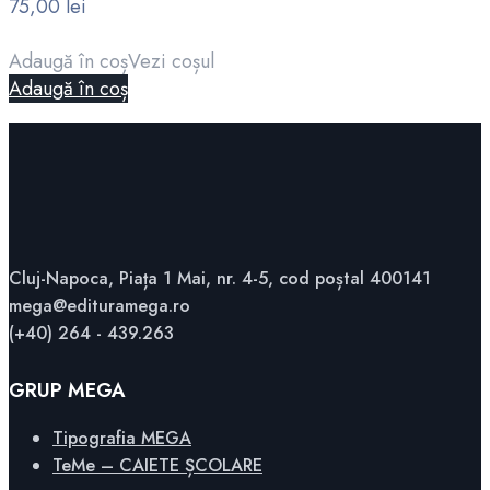
75,00
lei
Adaugă în coș
Vezi coșul
Adaugă în coș
Cluj-Napoca, Piața 1 Mai, nr. 4-5, cod poștal 400141
mega@edituramega.ro
(+40) 264 - 439.263
GRUP MEGA
Tipografia MEGA
TeMe – CAIETE ȘCOLARE