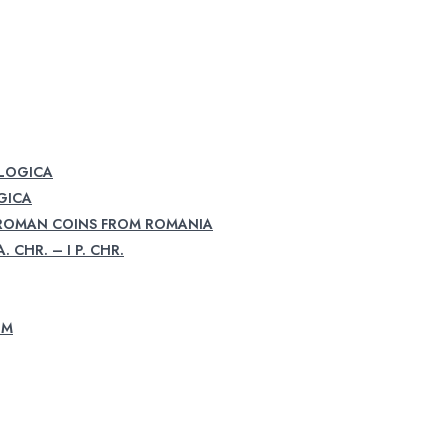
OLOGICA
GICA
 ROMAN COINS FROM ROMANIA
. CHR. – I P. CHR.
UM