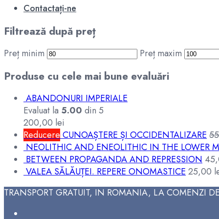
Contactați-ne
Filtrează după preț
Preț minim
Preț maxim
Produse cu cele mai bune evaluări
ABANDONURI IMPERIALE
Evaluat la
5.00
din 5
200,00
lei
Reducere
CUNOAȘTERE ȘI OCCIDENTALIZARE
5
NEOLITHIC AND ENEOLITHIC IN THE LOWER M
BETWEEN PROPAGANDA AND REPRESSION
45
VALEA SĂLĂUȚEI. REPERE ONOMASTICE
25,00
l
TRANSPORT GRATUIT, IN ROMANIA, LA COMENZI DE 