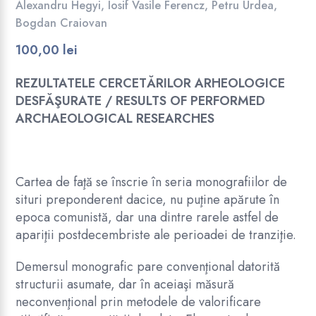
Alexandru Hegyi
,
Iosif Vasile Ferencz
,
Petru Urdea
,
Bogdan Craiovan
100,00
lei
REZULTATELE CERCETĂRILOR ARHEOLOGICE
DESFĂŞURATE / RESULTS OF PERFORMED
ARCHAEOLOGICAL RESEARCHES
Cartea de faţă se înscrie în seria monografiilor de
situri preponderent dacice, nu puţine apărute în
epoca comunistă, dar una dintre rarele astfel de
apariţii postdecembriste ale perioadei de tranziţie.
Demersul monografic pare convenţional datorită
structurii asumate, dar în aceiaşi măsură
neconvenţional prin metodele de valorificare