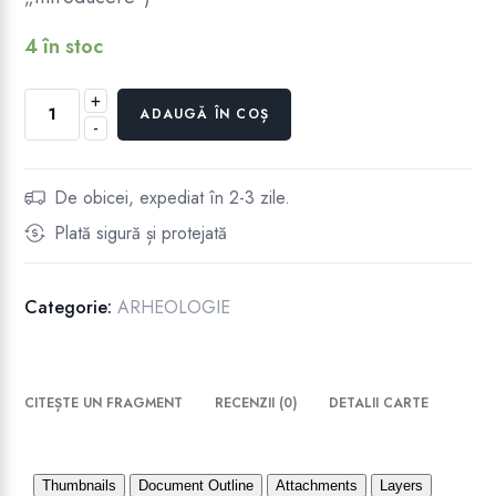
4 în stoc
+
Cantitate
ADAUGĂ ÎN COȘ
-
UNIP-
DEALU
CETĂŢUICA
De obicei, expediat în 2-3 zile.
Plată sigură și protejată
Categorie:
ARHEOLOGIE
CITEȘTE UN FRAGMENT
RECENZII (0)
DETALII CARTE