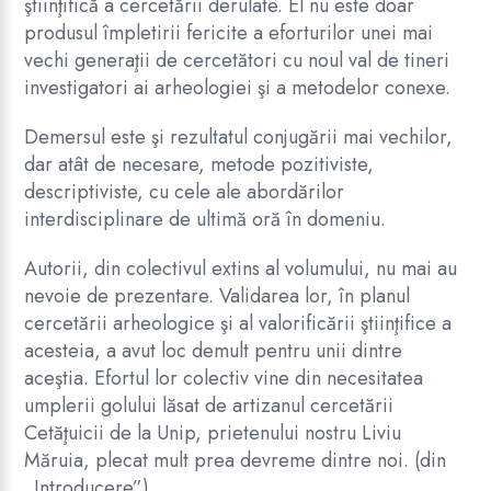
ştiinţifică a cercetării derulate. El nu este doar
produsul împletirii fericite a eforturilor unei mai
vechi generaţii de cercetători cu noul val de tineri
investigatori ai arheologiei şi a metodelor conexe.
Demersul este şi rezultatul conjugării mai vechilor,
dar atât de necesare, metode pozitiviste,
descriptiviste, cu cele ale abordărilor
interdisciplinare de ultimă oră în domeniu.
Autorii, din colectivul extins al volumului, nu mai au
nevoie de prezentare. Validarea lor, în planul
cercetării arheologice şi al valorificării ştiinţifice a
acesteia, a avut loc demult pentru unii dintre
aceştia. Efortul lor colectiv vine din necesitatea
umplerii golului lăsat de artizanul cercetării
Cetăţuicii de la Unip, prietenului nostru Liviu
Măruia, plecat mult prea devreme dintre noi. (din
„Introducere”)