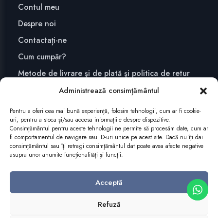
Contul meu
Despre noi
Contactați-ne
Cum cumpăr?
Metode de livrare şi de plată şi politica de retur
Confidențialitate și securitate
Administrează consimțământul
Pentru a oferi cea mai bună experiență, folosim tehnologii, cum ar fi cookie-
uri, pentru a stoca și/sau accesa informațiile despre dispozitive.
ABONEAZĂ-TE
Consimțământul pentru aceste tehnologii ne permite să procesăm date, cum ar
fi comportamentul de navigare sau ID-uri unice pe acest site. Dacă nu îți dai
consimțământul sau îți retragi consimțământul dat poate avea afecte negative
asupra unor anumite funcționalități și funcții.
Acceptă
Refuză