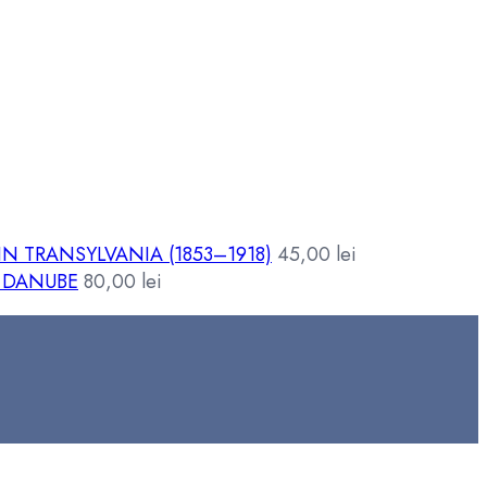
 TRANSYLVANIA (1853–1918)
45,00
lei
 DANUBE
80,00
lei