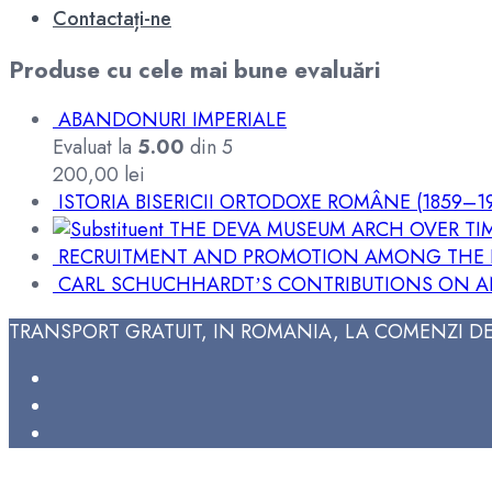
Contactați-ne
Produse cu cele mai bune evaluări
ABANDONURI IMPERIALE
Evaluat la
5.00
din 5
200,00
lei
ISTORIA BISERICII ORTODOXE ROMÂNE (1859–1
THE DEVA MUSEUM ARCH OVER TI
RECRUITMENT AND PROMOTION AMONG THE ROM
CARL SCHUCHHARDTʼS CONTRIBUTIONS ON A
TRANSPORT GRATUIT, IN ROMANIA, LA COMENZI DE 