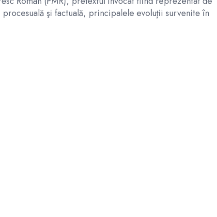
oresc Român (PMR), pretextul invocat fiind reprezentat de
procesuală şi factuală, principalele evoluţii survenite în