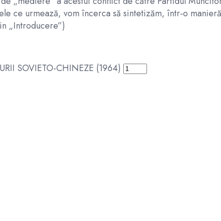
ă de „mediere” a acestui conflict de către Partidul Muncit
cele ce urmează, vom încerca să sintetizăm, într‑o manieră 
din „Introducere”)
URII SOVIETO-CHINEZE (1964)