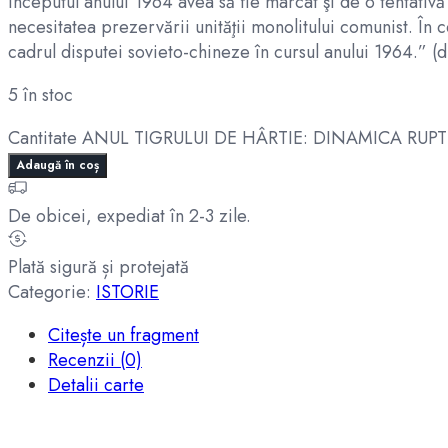
începutul anului 1964 avea să fie marcat şi de o tentativ
necesitatea prezervării unităţii monolitului comunist. În 
cadrul disputei sovieto-chineze în cursul anului 1964.” (
5 în stoc
Cantitate ANUL TIGRULUI DE HÂRTIE: DINAMICA RUPT
Adaugă în coș
De obicei, expediat în 2-3 zile.
Plată sigură și protejată
Categorie:
ISTORIE
Citește un fragment
Recenzii (0)
Detalii carte