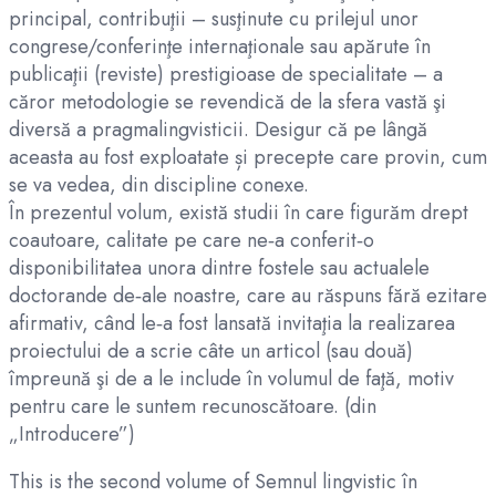
principal, contribuţii – susţinute cu prilejul unor
congrese/conferinţe internaţionale sau apărute în
publicaţii (reviste) prestigioase de specialitate – a
căror metodologie se revendică de la sfera vastă şi
diversă a pragmalingvisticii. Desigur că pe lângă
aceasta au fost exploatate și precepte care provin, cum
se va vedea, din discipline conexe.
În prezentul volum, există studii în care figurăm drept
coautoare, calitate pe care ne‑a conferit‑o
disponibilitatea unora dintre fostele sau actualele
doctorande de‑ale noastre, care au răspuns fără ezitare
afirmativ, când le‑a fost lansată invitaţia la realizarea
proiectului de a scrie câte un articol (sau două)
împreună şi de a le include în volumul de faţă, motiv
pentru care le suntem recunoscătoare. (din
„Introducere”)
This is the second volume of Semnul lingvistic în