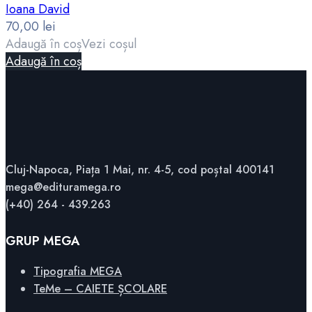
Ioana David
70,00
lei
Adaugă în coș
Vezi coșul
Adaugă în coș
Cluj-Napoca, Piața 1 Mai, nr. 4-5, cod poștal 400141
mega@edituramega.ro
(+40) 264 - 439.263
GRUP MEGA
Tipografia MEGA
TeMe – CAIETE ȘCOLARE