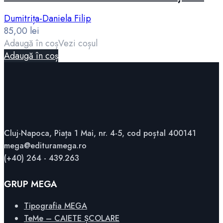
Dumitrița-Daniela Filip
85,00
lei
Adaugă în coș
Vezi coșul
Adaugă în coș
Cluj-Napoca, Piața 1 Mai, nr. 4-5, cod poștal 400141
mega@edituramega.ro
(+40) 264 - 439.263
GRUP MEGA
Tipografia MEGA
TeMe – CAIETE ȘCOLARE