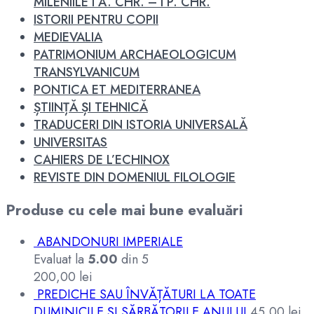
MILENIILE I A. CHR. – I P. CHR.
ISTORII PENTRU COPII
MEDIEVALIA
PATRIMONIUM ARCHAEOLOGICUM
TRANSYLVANICUM
PONTICA ET MEDITERRANEA
ȘTIINȚĂ ȘI TEHNICĂ
TRADUCERI DIN ISTORIA UNIVERSALĂ
UNIVERSITAS
CAHIERS DE L’ECHINOX
REVISTE DIN DOMENIUL FILOLOGIE
Produse cu cele mai bune evaluări
ABANDONURI IMPERIALE
Evaluat la
5.00
din 5
200,00
lei
PREDICHE SAU ÎNVĂȚĂTURI LA TOATE
DUMINICILE ȘI SĂRBĂTORILE ANULUI
45,00
lei