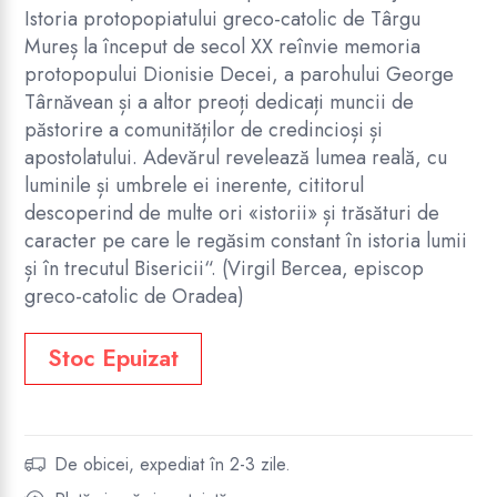
Istoria protopopiatului greco-catolic de Târgu
Mureș la început de secol XX reînvie memoria
protopopului Dionisie Decei, a parohului George
Târnăvean și a altor preoți dedicați muncii de
păstorire a comunităților de credincioși și
apostolatului. Adevărul revelează lumea reală, cu
luminile și umbrele ei inerente, cititorul
descoperind de multe ori «istorii» și trăsături de
caracter pe care le regăsim constant în istoria lumii
și în trecutul Bisericii“. (Virgil Bercea, episcop
greco-catolic de Oradea)
Stoc Epuizat
De obicei, expediat în 2-3 zile.