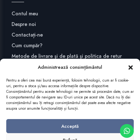
Contul meu
Despre noi
Contactați-ne
Cum cumpăr?
Metode de livrare şi de plată şi politica de retur
Confidențialitate și securitate
Administrează consimțământul
Pentru a oferi cea mai bună experiență, folosim tehnologii, cum ar fi cookie-
uri, pentru a stoca și/sau accesa informațiile despre dispozitive.
ABONEAZĂ-TE
Consimțământul pentru aceste tehnologii ne permite să procesăm date, cum ar
fi comportamentul de navigare sau ID-uri unice pe acest site. Dacă nu îți dai
consimțământul sau îți retragi consimțământul dat poate avea afecte negative
asupra unor anumite funcționalități și funcții.
Acceptă