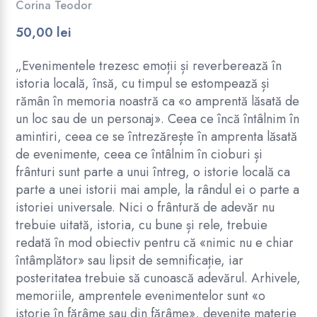
Corina Teodor
50,00
lei
„Evenimentele trezesc emoții și reverberează în
istoria locală, însă, cu timpul se estompează și
rămân în memoria noastră ca «o amprentă lăsată de
un loc sau de un personaj». Ceea ce încă întâlnim în
amintiri, ceea ce se întrezărește în amprenta lăsată
de evenimente, ceea ce întâlnim în cioburi și
frânturi sunt parte a unui întreg, o istorie locală ca
parte a unei istorii mai ample, la rândul ei o parte a
istoriei universale. Nici o frântură de adevăr nu
trebuie uitată, istoria, cu bune și rele, trebuie
redată în mod obiectiv pentru că «nimic nu e chiar
întâmplător» sau lipsit de semnificație, iar
.
posteritatea trebuie să cunoască adevărul. Arhivele,
memoriile, amprentele evenimentelor sunt «o
istorie în fărâme sau din fărâme», devenite materie