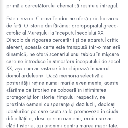
primă a cercetătorului chemat să restituie întregul.
Este ceea ce Corina Teodor ne oferă prin lucrarea
de față: O istorie din fărâme: protopopiatul greco-
catolic al Mureșului la începutul secolului XX.
Dincolo de rigoarea cercetării și de aparatul critic
aferent, această carte este transpusă într-o manieră
dinamică, ne oferă scenariul unui tablou în mișcare
care ne introduce în atmosfera începutului de secol
XX, așa cum aceasta se întruchipează în «aerul
domol ardelean». Dacă memoria selectivă a
posterității reține numai marile evenimente, aceste
«fărâme de istorie» ne coboară în intimitatea
protagoniștilor istoriei timpului respectiv, ne
prezintă oameni cu speranțe și deziluzii, dedicați
idealurilor pe care caută să le promoveze în ciuda
dificultăților, descoperim oamenii, eroii care au
clădit istoria, azi anonimi pentru marea majoritate.