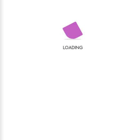
EUXINI VOL. III”
Adresa ta de email nu va fi publicată.
Câmpurile
obligatorii sunt marcate cu
*
Evaluarea ta
LOADING
Recenzia ta
*