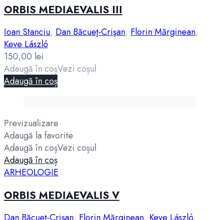
ORBIS MEDIAEVALIS III
Ioan Stanciu
,
Dan Băcueţ-Crişan
,
Florin Mărginean
,
Keve László
150,00
lei
Adaugă în coș
Vezi coșul
Adaugă în coș
Previzualizare
Adaugă la favorite
Adaugă în coș
Vezi coșul
Adaugă în coș
ARHEOLOGIE
ORBIS MEDIAEVALIS V
Dan Băcueţ-Crişan
,
Florin Mărginean
,
Keve László
,