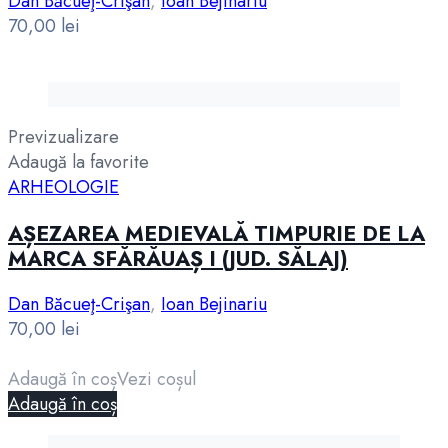
Dan Băcueţ-Crişan
,
Ioan Bejinariu
70,00
lei
Previzualizare
Adaugă la favorite
ARHEOLOGIE
AȘEZAREA MEDIEVALĂ TIMPURIE DE LA
MARCA SFĂRĂUAȘ I (JUD. SĂLAJ)
Dan Băcueţ-Crişan
,
Ioan Bejinariu
70,00
lei
Adaugă în coș
Vezi coșul
Adaugă în coș