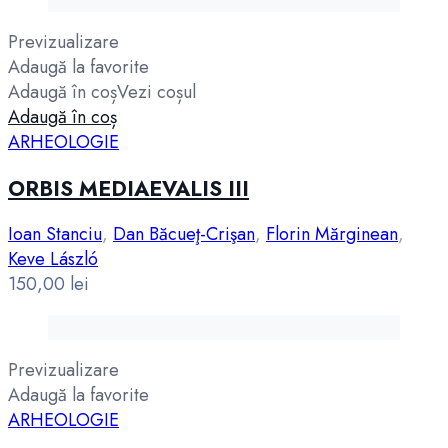
Previzualizare
Adaugă la favorite
Adaugă în coș
Vezi coșul
Adaugă în coș
ARHEOLOGIE
ORBIS MEDIAEVALIS III
Ioan Stanciu
,
Dan Băcueţ-Crişan
,
Florin Mărginean
,
Keve László
150,00
lei
Previzualizare
Adaugă la favorite
ARHEOLOGIE