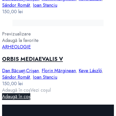
Sándor Romát
,
Ioan Stanciu
150,00
lei
Previzualizare
Adaugă la favorite
ARHEOLOGIE
ORBIS MEDIAEVALIS V
Dan Băcueţ-Crişan
,
Florin Mărginean
,
Keve László
,
Sándor Romát
,
Ioan Stanciu
150,00
lei
Adaugă în coș
Vezi coșul
Adaugă în coș