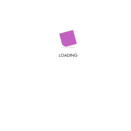
LOADING
obligatorii sunt marcate cu
*