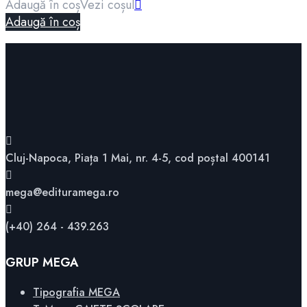
Adaugă în coș
Vezi coșul
Adaugă în coș
Cluj-Napoca, Piața 1 Mai, nr. 4-5, cod poștal 400141
mega@edituramega.ro
(+40) 264 - 439.263
GRUP MEGA
Tipografia MEGA