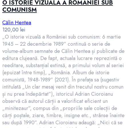
O ISTORIE VIZUALĂ A ROMÂNIEI SUB
COMUNISM
Călin Hentea
120,00
lei
„O istorie vizuală a României sub comunism: 6 martie
1945 – 22 decembrie 1989” continuă o serie de
volume-album semnate de Călin Hentea și publicate de
editura clujeană. De fapt, actuala lucrare reprezintă o
reeditare, substanțial extinsă, a primului volum al seriei
(epuizat între timp), „România. Album de istorie
comunistă, 1948-1989” (2021). În prefața sa (sugestiv
intitulată „Un clar mesaj venit din trecutul nostru comun
și nu prea îndepărtat”), istoricul Adrian Cioroianu
observă că autorul cărții a valorificat eficient un
„minitezaur”, compus din „propriile sale colecții de
cărți poștale, ziare, timbre, insigne etc., strânse înainte
sau după 1990”. Adrian Cioroianu adaugă: „Nici că se