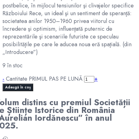
postbelice, în mijlocul tensiunilor şi clivajelor specifice
Războiului Rece, un ideal şi un sentiment de speranţă:
societatea anilor 1950–1960 privea viitorul cu
încredere şi optimism, influenţată puternic de
reprezentările şi scenariile futuriste ce speculau
posibilităţile pe care le aducea noua eră spaţială. (din
„Introducere”)
9 în stoc
-
Cantitate PRIMUL PAS PE LUNĂ
+
Adaugă în coș
olum distins cu premiul Societății
e Științe Istorice din România
Aurelian Iordănescu” în anul
025.