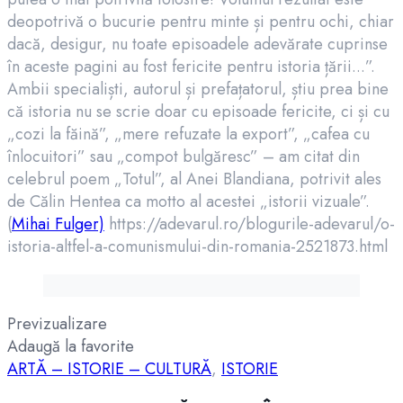
deopotrivă o bucurie pentru minte și pentru ochi, chiar
dacă, desigur, nu toate episoadele adevărate cuprinse
în aceste pagini au fost fericite pentru istoria țării...”.
Ambii specialiști, autorul și prefațatorul, știu prea bine
că istoria nu se scrie doar cu episoade fericite, ci și cu
„cozi la făină”, „mere refuzate la export”, „cafea cu
înlocuitori” sau „compot bulgăresc” – am citat din
celebrul poem „Totul”, al Anei Blandiana, potrivit ales
de Călin Hentea ca motto al acestei „istorii vizuale”.
(
Mihai Fulger)
https://adevarul.ro/blogurile-adevarul/o-
istoria-altfel-a-comunismului-din-romania-2521873.html
Previzualizare
Adaugă la favorite
ARTĂ – ISTORIE – CULTURĂ
,
ISTORIE