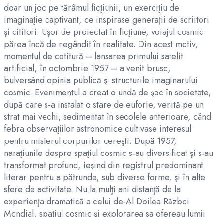
doar un joc pe tărâmul ficţiunii, un exerciţiu de
imaginaţie captivant, ce inspirase generaţii de scriitori
şi cititori. Uşor de proiectat în ficţiune, voiajul cosmic
părea încă de negândit în realitate. Din acest motiv,
momentul de cotitură – lansarea primului satelit
artificial, în octombrie 1957 – a venit brusc,
bulversând opinia publică şi structurile imaginarului
cosmic. Evenimentul a creat o undă de şoc în societate,
după care s‑a instalat o stare de euforie, venită pe un
strat mai vechi, sedimentat în secolele anterioare, când
febra observaţiilor astronomice cultivase interesul
pentru misterul corpurilor cereşti. După 1957,
naraţiunile despre spaţiul cosmic s‑au diversificat şi s‑au
transformat profund, ieşind din registrul predominant
literar pentru a pătrunde, sub diverse forme, şi în alte
sfere de activitate. Nu la mulţi ani distanţă de la
experienţa dramatică a celui de‑Al Doilea Război
Mondial, spaţiul cosmic şi explorarea sa ofereau lumii