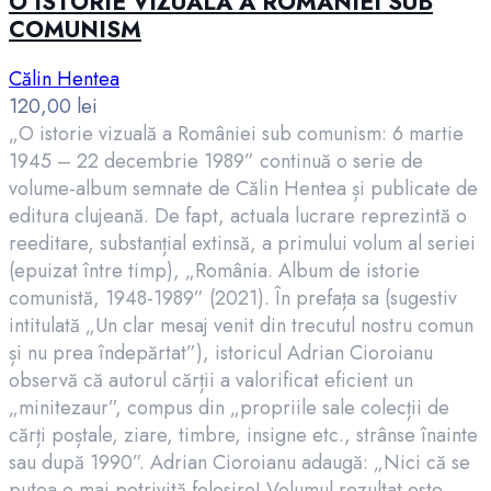
O ISTORIE VIZUALĂ A ROMÂNIEI SUB
COMUNISM
Călin Hentea
120,00
lei
„O istorie vizuală a României sub comunism: 6 martie
1945 – 22 decembrie 1989” continuă o serie de
volume-album semnate de Călin Hentea și publicate de
editura clujeană. De fapt, actuala lucrare reprezintă o
reeditare, substanțial extinsă, a primului volum al seriei
(epuizat între timp), „România. Album de istorie
comunistă, 1948-1989” (2021). În prefața sa (sugestiv
intitulată „Un clar mesaj venit din trecutul nostru comun
și nu prea îndepărtat”), istoricul Adrian Cioroianu
observă că autorul cărții a valorificat eficient un
„minitezaur”, compus din „propriile sale colecții de
cărți poștale, ziare, timbre, insigne etc., strânse înainte
sau după 1990”. Adrian Cioroianu adaugă: „Nici că se
putea o mai potrivită folosire! Volumul rezultat este