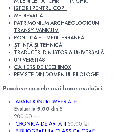
MILENIILE I A. CHR. – I P. CHR.
ISTORII PENTRU COPII
MEDIEVALIA
PATRIMONIUM ARCHAEOLOGICUM
TRANSYLVANICUM
PONTICA ET MEDITERRANEA
ȘTIINȚĂ ȘI TEHNICĂ
TRADUCERI DIN ISTORIA UNIVERSALĂ
UNIVERSITAS
CAHIERS DE L’ECHINOX
REVISTE DIN DOMENIUL FILOLOGIE
Produse cu cele mai bune evaluări
ABANDONURI IMPERIALE
Evaluat la
5.00
din 5
200,00
lei
CRONICA DE ARTĂ II
30,00
lei
BIBLIOGRAPHIA CLASSICA ORAE