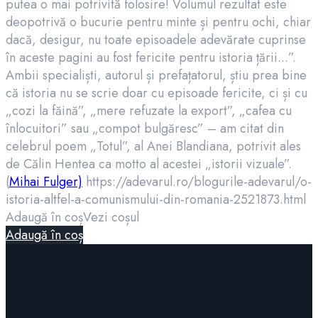
putea o mai potrivită folosire! Volumul rezultat este
deopotrivă o bucurie pentru minte și pentru ochi, chiar
dacă, desigur, nu toate episoadele adevărate cuprinse
în aceste pagini au fost fericite pentru istoria țării...”.
Ambii specialiști, autorul și prefațatorul, știu prea bine
că istoria nu se scrie doar cu episoade fericite, ci și cu
„cozi la făină”, „mere refuzate la export”, „cafea cu
înlocuitori” sau „compot bulgăresc” – am citat din
celebrul poem „Totul”, al Anei Blandiana, potrivit ales
de Călin Hentea ca motto al acestei „istorii vizuale”.
(
Mihai Fulger)
https://adevarul.ro/blogurile-adevarul/o-
istoria-altfel-a-comunismului-din-romania-2521873.html
Adaugă în coș
Vezi coșul
Adaugă în coș