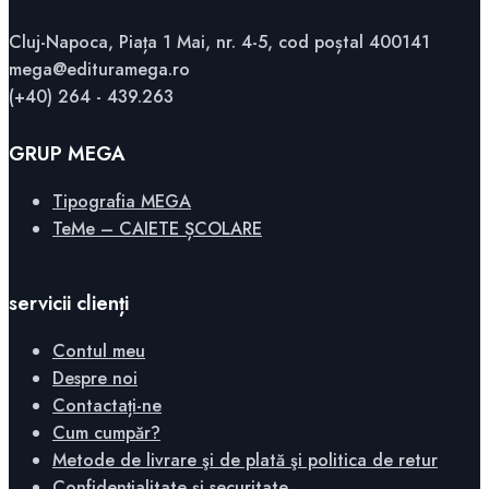
Cluj-Napoca, Piața 1 Mai, nr. 4-5, cod poștal 400141
mega@edituramega.ro
(+40) 264 - 439.263
GRUP MEGA
Tipografia MEGA
TeMe – CAIETE ȘCOLARE
servicii clienți
Contul meu
Despre noi
Contactați-ne
Cum cumpăr?
Metode de livrare şi de plată şi politica de retur
Confidențialitate și securitate