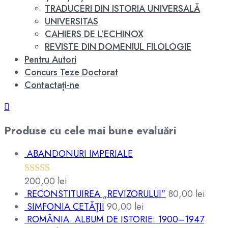
TRADUCERI DIN ISTORIA UNIVERSALĂ
UNIVERSITAS
CAHIERS DE L’ECHINOX
REVISTE DIN DOMENIUL FILOLOGIE
Pentru Autori
Concurs Teze Doctorat
Contactați-ne
Produse cu cele mai bune evaluări
ABANDONURI IMPERIALE
200,00
lei
Evaluat la
RECONSTITUIREA „REVIZORULUI”
80,00
lei
5.00
din 5
SIMFONIA CETĂȚII
90,00
lei
ROMÂNIA. ALBUM DE ISTORIE: 1900–1947