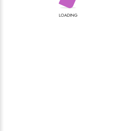
Evaluarea ta
LOADING
Recenzia ta
*
Nume
Email
*
*