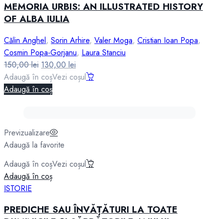
MEMORIA URBIS: AN ILLUSTRATED HISTORY
OF ALBA IULIA
Călin Anghel
,
Sorin Arhire
,
Valer Moga
,
Cristian Ioan Popa
,
Cosmin Popa-Gorjanu
,
Laura Stanciu
Prețul
Prețul
150,00
lei
130,00
lei
inițial
curent
Adaugă în coș
Vezi coșul
a
este:
Adaugă în coș
fost:
130,00 lei.
150,00 lei.
Previzualizare
Adaugă la favorite
Adaugă în coș
Vezi coșul
Adaugă în coș
ISTORIE
PREDICHE SAU ÎNVĂȚĂTURI LA TOATE