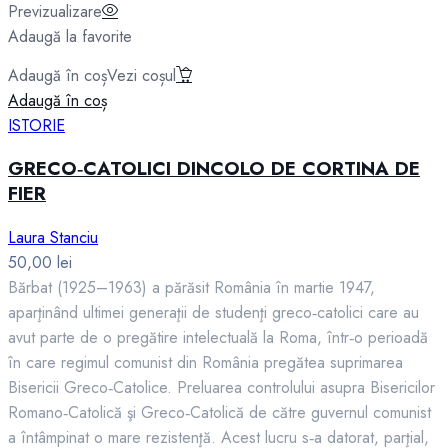
Previzualizare
Adaugă la favorite
Adaugă în coș
Vezi coșul
Adaugă în coș
ISTORIE
GRECO‑CATOLICI DINCOLO DE CORTINA DE
FIER
Laura Stanciu
50,00
lei
Bărbat (1925–1963) a părăsit România în martie 1947,
aparţinând ultimei generaţii de studenţi greco‑catolici care au
avut parte de o pregătire intelectuală la Roma, într‑o perioadă
în care regimul comunist din România pregătea suprimarea
Bisericii Greco‑Catolice. Preluarea controlului asupra Bisericilor
Romano‑Catolică şi Greco‑Catolică de către guvernul comunist
a întâmpinat o mare rezistenţă. Acest lucru s‑a datorat, parţial,