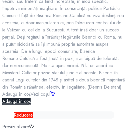
vecinul său fratern ca fiind îndreptate, în mod specific,
împotriva minorităţii maghiare. În consecinţă, politica Partidului
Comunist faţă de Biserica Romano‑Catolică nu viza desfiinţarea
acesteia, ci doar manipularea ei, prin înlocuirea controlului de
la Vatican cu cel de la Bucureşti. A fost însă doar un succes
parţial. Deşi regimul a înrăutăţit legăturile Bisericii cu Roma, nu
a putut niciodată să îşi impună propria autoritate asupra
acesteia. De‑a lungul epocii comuniste, Biserica
Romano‑Catolică a fost ţinută în poziţia ambiguă de tolerată,
dar nerecunoscută. Nu s‑a ajuns niciodată la un acord cu
Ministerul Cultelor privind statutul juridic al acestei Biserici în
cadrul Legii cultelor din 1948 şi astfel a doua biserică majoritară
din România rămânea, efectiv, în ilegalitate. (Dennis Deletant)
Adaugă în coș
Vezi coșul
Adaugă în coș
Reducere
Previzualizare