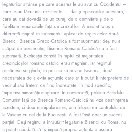
legăturilor strânse pe care acestea le‑au avut cu Occidentul –
care le‑au făcut mai rezistente –, dar şi episcopilor acestora,
care au dat dovadă de un curaj, de o demnitate şi de o
fidelitate remarcabile faţă de crezul lor. A existat totuşi o
diferenţă majoră în tratamentul aplicat de regim celor două
Biserici: Biserica Greco‑Catolică a fost suprimată; deşi nu a
scăpat de persecuţie, Biserica Romano‑Catolică nu a fost
suprimată. Explicaţia constă în faptul că majoritatea
credincioşilor romano‑catolici erau maghiari, iar regimul
românesc se ghida, în politica sa privind Biserica, după
necesitatea de a evita acţiunile care ar fi putut fi interpretate de
vecinul său fratern ca fiind îndreptate, în mod specific,
împotriva minorităţii maghiare. În consecinţă, politica Partidului
Comunist faţă de Biserica Romano‑Catolică nu viza desfiinţarea
acesteia, ci doar manipularea ei, prin înlocuirea controlului de
la Vatican cu cel de la Bucureşti. A fost însă doar un succes
parţial. Deşi regimul a înrăutăţit legăturile Bisericii cu Roma, nu
a putut niciodată să îşi impună propria autoritate asupra