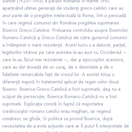
Bărbat (1925–1963) a părăsit România în martie 1947,
aparţinând ultimei generaţii de studenţi greco‑catolici care au
avut parte de o pregătire intelectuală la Roma, într‑o perioadă
în care regimul comunist din România pregătea suprimarea
Bisericii Greco‑Catolice. Preluarea controlului asupra Bisericilor
Romano‑Catolică şi Greco‑Catolică de către guvernul comunist
a întâmpinat o mare rezistenţă. Acest lucru s‑a datorat, parţial,
legăturilor strânse pe care acestea le‑au avut cu Occidentul –
care le‑au făcut mai rezistente –, dar şi episcopilor acestora,
care au dat dovadă de un curaj, de o demnitate şi de o
fidelitate remarcabile faţă de crezul lor. A existat totuşi o
diferenţă majoră în tratamentul aplicat de regim celor două
Biserici: Biserica Greco‑Catolică a fost suprimată; deşi nu a
scăpat de persecuţie, Biserica Romano‑Catolică nu a fost
suprimată. Explicaţia constă în faptul că majoritatea
credincioşilor romano‑catolici erau maghiari, iar regimul
românesc se ghida, în politica sa privind Biserica, după
necesitatea de a evita acţiunile care ar fi putut fi interpretate de