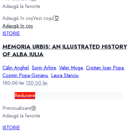
Adaugă la favorite
Adaugă în coș
Vezi coșul
Adaugă în coș
ISTORIE
MEMORIA URBIS: AN ILLUSTRATED HISTORY
OF ALBA IULIA
Călin Anghel
,
Sorin Arhire
,
Valer Moga
,
Cristian Ioan Popa
,
Cosmin Popa-Gorjanu
,
Laura Stanciu
Prețul
Prețul
150,00
lei
130,00
lei
inițial
curent
Reducere
a
este:
fost:
130,00 lei.
Previzualizare
150,00 lei.
Adaugă la favorite
ISTORIE