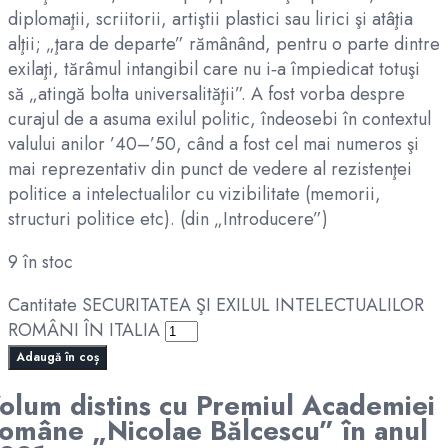
diplomaţii, scriitorii, artiştii plastici sau lirici şi atâţia
alţii; „ţara de departe” rămânând, pentru o parte dintre
exilaţi, tărâmul intangibil care nu i‑a împiedicat totuşi
să „atingă bolta universalităţii”. A fost vorba despre
curajul de a asuma exilul politic, îndeosebi în contextul
valului anilor ’40–’50, când a fost cel mai numeros şi
mai reprezentativ din punct de vedere al rezistenţei
politice a intelectualilor cu vizibilitate (memorii,
structuri politice etc). (din „Introducere”)
9 în stoc
Cantitate SECURITATEA ŞI EXILUL INTELECTUALILOR
ROMÂNI ÎN ITALIA
Adaugă în coș
olum distins cu Premiul Academiei
omâne „Nicolae Bălcescu” în anul