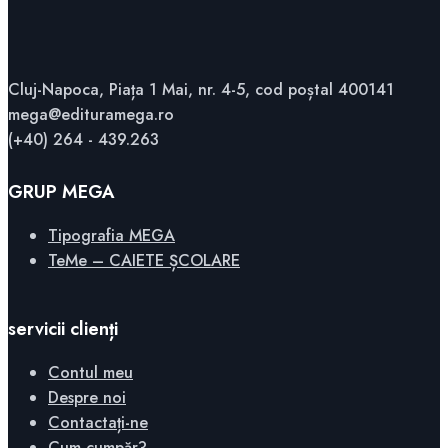
Cluj-Napoca, Piața 1 Mai, nr. 4-5, cod poștal 400141
mega@edituramega.ro
(+40) 264 - 439.263
GRUP MEGA
Tipografia MEGA
TeMe – CAIETE ȘCOLARE
servicii clienți
Contul meu
Despre noi
Contactați-ne
Cum cumpăr?