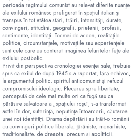
perioada regimului comunist au relevat diferite nuanţe
ale exilului românesc prefigurat în spaţiul italian şi
transpus în tot atâtea stări, trăiri, intensităţi, durate,
convingeri, atitudini, geografii, prietenii, profesii,
sentimente, identităţi. Tocmai de aceea, realităţile
politice, circumstanţele, motivaţiile sau experienţele
sunt cele care au conturat imaginea feluritelor feţe ale
exilului postbelic.
Privit din perspectiva cronologiei esenţei sale, trebuie
spus că exilul de după 1945 s‑a raportat, fără echivoc,
la argumentul politic, spiritul anticomunist şi refuzul
compromisului ideologic. Plecarea spre libertate,
percepută de cele mai multe ori ca fugă sau ca
părăsire salvatoare a „spaţiului roşu”, s‑a transformat
astfel în dor, suferinţă, neputinţa întoarcerii, căutarea
unei noi identităţi. Drama depărtării au trăit‑o românii
cu convingeri politice liberale, ţărăniste, monarhiste,
tradiţionaliste, de dreapta, precum şi apoliticii,