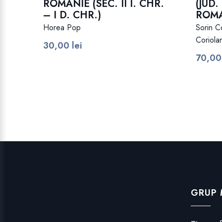
ROMÂNIE (SEC. II Î. CHR.
(JUD.
– I D. CHR.)
ROM
Horea Pop
Sorin C
Coriola
30,00
lei
70,0
GRUP