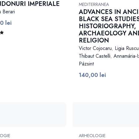
DONURI IMPERIALE
MEDITERRANEA
ADVANCES IN ANC
u Berari
BLACK SEA STUDIES
00
lei
HISTORIOGRAPHY,
ARCHAEOLOGY AN
RELIGION
a
 5
Victor Cojocaru
,
Ligia Ruscu
Thibaut Castelli
,
Annamária-I
Pázsint
140,00
lei
OGIE
ARHEOLOGIE