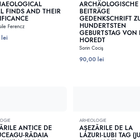
HAEOLOGICAL
ARCHÄOLOGISCHE
L FINDS AND THEIR
BEITRÄGE
IFICANCE
GEDENKSCHRIFT Z
HUNDERTSTEN
sile Ferencz
GEBURTSTAG VON 
0
lei
HOREDT
Sorin Cociş
90,00
lei
OGIE
ARHEOLOGIE
ĂRILE ANTICE DE
AȘEZĂRILE DE LA
UCEAGU-RĂDAIA
LAZURI-LUBI TAG (J