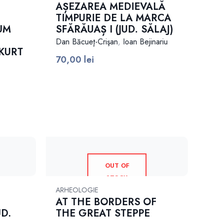
AȘEZAREA MEDIEVALĂ
TIMPURIE DE LA MARCA
UM
SFĂRĂUAȘ I (JUD. SĂLAJ)
Dan Băcueţ-Crişan
,
Ioan Bejinariu
KURT
70,00
lei
OUT OF
STOCK
ARHEOLOGIE
AT THE BORDERS OF
UD.
THE GREAT STEPPE