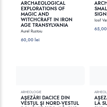
ARCHAEOLOGICAL
ARC
EXPLORATIONS OF
SMAL
MAGIC AND
SIGN
WITCHCRAFT IN IRON
Iosif Va
AGE TRANSYLVANIA
65,0
.
Aurel Rustoiu
60,00
lei
ARHEOLOGIE
ARHEOL
AŞEZĂRI DACICE DIN
AȘEZ
VESTUL ŞI NORD-VESTUL
LA S