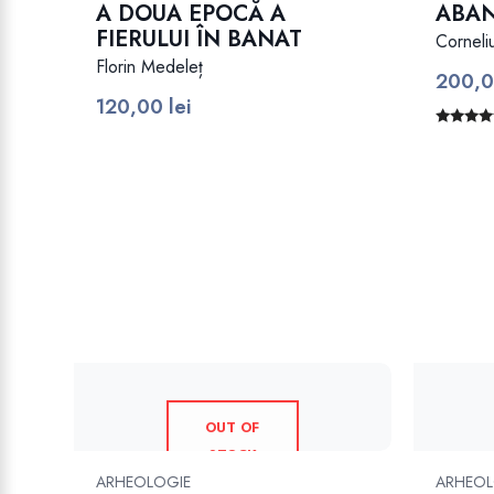
A DOUA EPOCĂ A
ABAN
FIERULUI ÎN BANAT
Corneli
Florin Medeleț
200,
120,00
lei
Evaluat l
5.00
din
OUT OF
STOCK
ARHEOLOGIE
ARHEOL