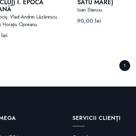
 CLUJ) I. EPOCA
SATU MARE)
ANĂ
Ioan Stanciu
ociş
,
Vlad-Andrei Lăzărescu
,
90,00
lei
n Horaţiu Opreanu
0
lei
1
 MEGA
SERVICII CLIENȚI