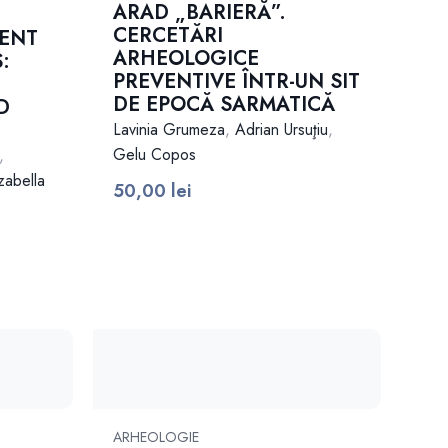
ARAD „BARIERĂ”.
CERCETĂRI
IENT
ARHEOLOGICE
:
PREVENTIVE ÎNTR-UN SIT
DE EPOCĂ SARMATICĂ
D
Lavinia Grumeza
,
Adrian Ursuţiu
,
Gelu Copos
,
zabella
50,00
lei
ARHEOLOGIE