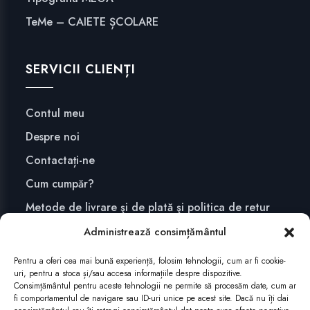
TeMe – CAIETE ȘCOLARE
SERVICII CLIENȚI
Contul meu
Despre noi
Contactați-ne
Cum cumpăr?
Metode de livrare şi de plată şi politica de retur
Confidențialitate și securitate
Administrează consimțământul
Pentru a oferi cea mai bună experiență, folosim tehnologii, cum ar fi cookie-
uri, pentru a stoca și/sau accesa informațiile despre dispozitive.
ABONEAZĂ-TE
Consimțământul pentru aceste tehnologii ne permite să procesăm date, cum ar
fi comportamentul de navigare sau ID-uri unice pe acest site. Dacă nu îți dai