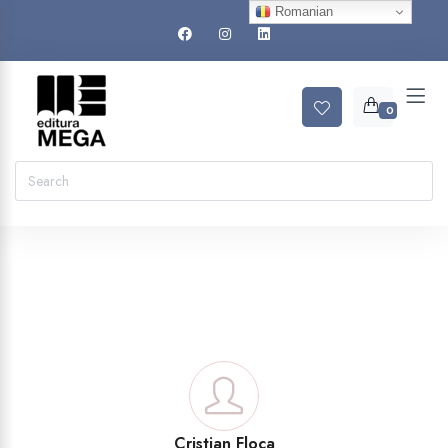
Romanian
0
.
Cristian Floca