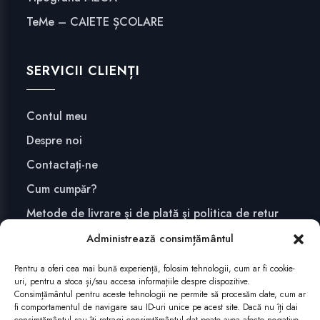
TeMe – CAIETE ȘCOLARE
SERVICII CLIENȚI
Contul meu
Despre noi
Contactați-ne
Cum cumpăr?
Metode de livrare şi de plată şi politica de retur
Confidențialitate și securitate
Administrează consimțământul
Pentru a oferi cea mai bună experiență, folosim tehnologii, cum ar fi cookie-
uri, pentru a stoca și/sau accesa informațiile despre dispozitive.
ABONEAZĂ-TE
Consimțământul pentru aceste tehnologii ne permite să procesăm date, cum ar
fi comportamentul de navigare sau ID-uri unice pe acest site. Dacă nu îți dai