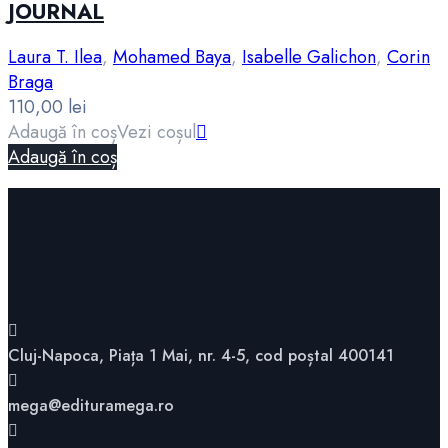
JOURNAL
Laura T. Ilea
,
Mohamed Baya
,
Isabelle Galichon
,
Corin
Braga
110,00
lei
Adaugă în coș
Vezi coșul
Adaugă în coș
Cluj-Napoca, Piața 1 Mai, nr. 4-5, cod poștal 400141
mega@edituramega.ro