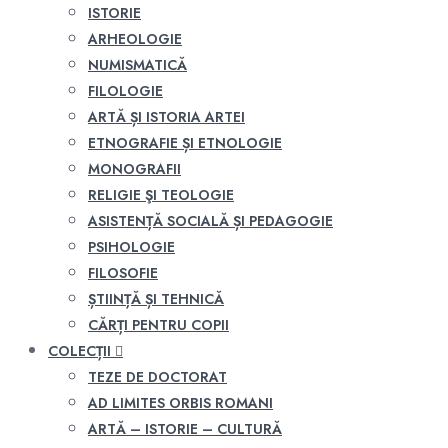
ISTORIE
ARHEOLOGIE
NUMISMATICĂ
FILOLOGIE
ARTĂ ȘI ISTORIA ARTEI
ETNOGRAFIE ȘI ETNOLOGIE
MONOGRAFII
RELIGIE ŞI TEOLOGIE
ASISTENȚĂ SOCIALĂ ȘI PEDAGOGIE
PSIHOLOGIE
FILOSOFIE
ȘTIINȚĂ ȘI TEHNICĂ
CĂRȚI PENTRU COPII
COLECȚII
TEZE DE DOCTORAT
AD LIMITES ORBIS ROMANI
ARTĂ – ISTORIE – CULTURĂ