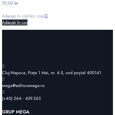
70,00
lei
-
Adaugă în coș
Vezi coșul
Adaugă în coș
Cluj-Napoca, Piața 1 Mai, nr. 4-5, cod poștal 400141
mega@edituramega.ro
(+40) 264 - 439.263
GRUP MEGA