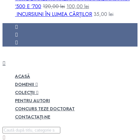
Prețul
Prețul
‘500 E ‘700
120,00
lei
100,00
lei
inițial
curent
INCURSIUNI ÎN LUMEA CĂRȚILOR
35,00
lei
a
este:
fost:
100,00 lei.
120,00 lei.
ACASĂ
DOMENII
COLECȚII
PENTRU AUTORI
CONCURS TEZE DOCTORAT
CONTACTAȚI-NE