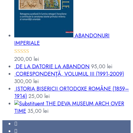
ABANDONURI
IMPERIALE
200,00
lei
Evaluat la
DE LA DATORIE LA ABANDON
95,00
lei
5.00
din 5
CORESPONDENŢĂ, VOLUMUL III (1991-2009)
300,00
lei
ISTORIA BISERICII ORTODOXE ROMÂNE (1859–
1914)
25,00
lei
THE DEVA MUSEUM ARCH OVER
TIME
35,00
lei