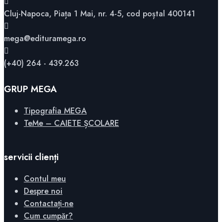
Cluj-Napoca, Piața 1 Mai, nr. 4-5, cod poștal 400141
mega@edituramega.ro
(+40) 264 - 439.263
GRUP MEGA
Tipografia MEGA
TeMe – CAIETE ȘCOLARE
servicii clienți
Contul meu
Despre noi
Contactați-ne
Cum cumpăr?