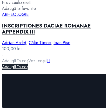
Previzualizare
Adaugă la favorite
ARHEOLOGIE
INSCRIPTIONES DACIAE ROMANAE
APPENDIX III
Adrian Ardeţ
,
Călin Timoc
,
Ioan Piso
100,00
lei
-
Adaugă în coș
Vezi coșul
Adaugă în coș