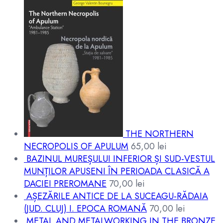
THE NORTHERN
NECROPOLIS OF APULUM
65,00
lei
BAZINUL MUREȘULUI INFERIOR ȘI SUD-VESTUL
MUNȚILOR APUSENI ÎN PERIOADA CLASICĂ A
DACIEI PREROMANE
70,00
lei
AȘEZĂRILE ANTICE DE LA SUCEAGU-RĂDAIA
(JUD. CLUJ) I. EPOCA ROMANĂ
70,00
lei
METAL AND METALWORKING IN THE BRONZE