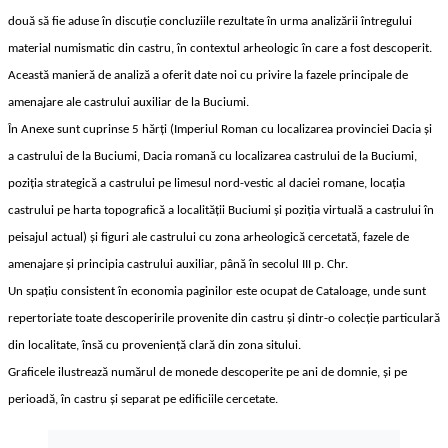
două să fie aduse în discuţie concluziile rezultate în urma analizării întregului
material numismatic din castru, în contextul arheologic în care a fost descoperit.
Această manieră de analiză a oferit date noi cu privire la fazele principale de
amenajare ale castrului auxiliar de la Buciumi.
În Anexe sunt cuprinse 5 hărţi (Imperiul Roman cu localizarea provinciei Dacia şi
a castrului de la Buciumi, Dacia romană cu localizarea castrului de la Buciumi,
poziţia strategică a castrului pe limesul nord-vestic al daciei romane, locaţia
castrului pe harta topografică a localităţii Buciumi şi poziţia virtuală a castrului în
peisajul actual) şi figuri ale castrului cu zona arheologică cercetată, fazele de
amenajare şi principia castrului auxiliar, până în secolul III p. Chr.
Un spaţiu consistent în economia paginilor este ocupat de Cataloage, unde sunt
repertoriate toate descoperirile provenite din castru şi dintr-o colecţie particulară
din localitate, însă cu provenienţă clară din zona sitului.
Graficele ilustrează numărul de monede descoperite pe ani de domnie, şi pe
perioadă, în castru şi separat pe edificiile cercetate.