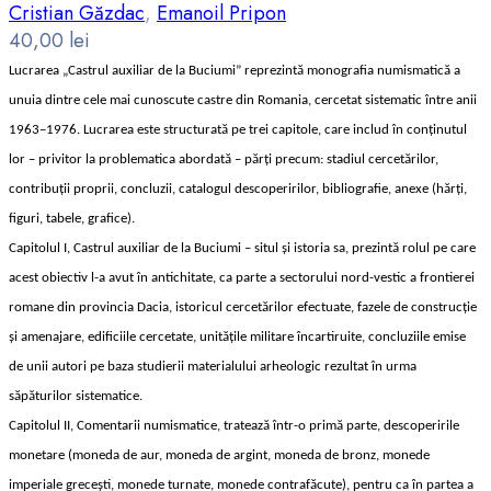
Cristian Găzdac
,
Emanoil Pripon
40,00
lei
Lucrarea „Castrul auxiliar de la Buciumi” reprezintă monografia numismatică a
unuia dintre cele mai cunoscute castre din Romania, cercetat sistematic între anii
1963–1976. Lucrarea este structurată pe trei capitole, care includ în conţinutul
lor – privitor la problematica abordată – părţi precum: stadiul cercetărilor,
contribuţii proprii, concluzii, catalogul descoperirilor, bibliografie, anexe (hărţi,
figuri, tabele, grafice).
Capitolul I, Castrul auxiliar de la Buciumi – situl şi istoria sa, prezintă rolul pe care
acest obiectiv l-a avut în antichitate, ca parte a sectorului nord-vestic a frontierei
romane din provincia Dacia, istoricul cercetărilor efectuate, fazele de construcţie
şi amenajare, edificiile cercetate, unităţile militare încartiruite, concluziile emise
de unii autori pe baza studierii materialului arheologic rezultat în urma
săpăturilor sistematice.
Capitolul II, Comentarii numismatice, tratează într-o primă parte, descoperirile
monetare (moneda de aur, moneda de argint, moneda de bronz, monede
imperiale greceşti, monede turnate, monede contrafăcute), pentru ca în partea a