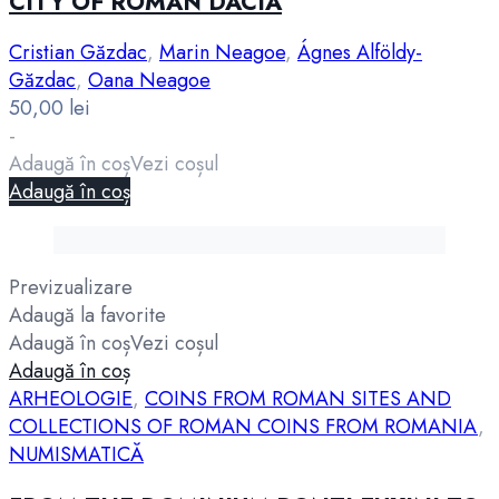
CITY OF ROMAN DACIA
Cristian Găzdac
,
Marin Neagoe
,
Ágnes Alföldy-
Găzdac
,
Oana Neagoe
50,00
lei
-
Adaugă în coș
Vezi coșul
Adaugă în coș
Previzualizare
Adaugă la favorite
Adaugă în coș
Vezi coșul
Adaugă în coș
ARHEOLOGIE
,
COINS FROM ROMAN SITES AND
COLLECTIONS OF ROMAN COINS FROM ROMANIA
,
NUMISMATICĂ