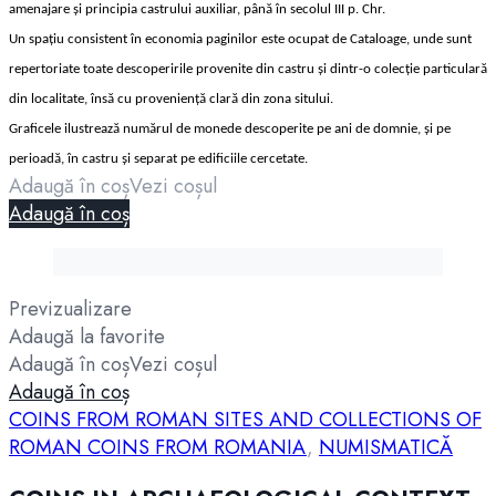
amenajare şi principia castrului auxiliar, până în secolul III p. Chr.
Un spaţiu consistent în economia paginilor este ocupat de Cataloage, unde sunt
repertoriate toate descoperirile provenite din castru şi dintr-o colecţie particulară
din localitate, însă cu provenienţă clară din zona sitului.
Graficele ilustrează numărul de monede descoperite pe ani de domnie, şi pe
perioadă, în castru şi separat pe edificiile cercetate.
Adaugă în coș
Vezi coșul
Adaugă în coș
Previzualizare
Adaugă la favorite
Adaugă în coș
Vezi coșul
Adaugă în coș
COINS FROM ROMAN SITES AND COLLECTIONS OF
ROMAN COINS FROM ROMANIA
,
NUMISMATICĂ