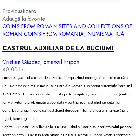
Previzualizare
Adaugă la favorite
COINS FROM ROMAN SITES AND COLLECTIONS OF
ROMAN COINS FROM ROMANIA
,
NUMISMATICĂ
CASTRUL AUXILIAR DE LA BUCIUMI
Cristian Găzdac
,
Emanoil Pripon
40,00
lei
Lucrarea „Castrul auxiliar de la Buciumi” reprezintă monografia numismatică a
unuia dintre cele mai cunoscute castre din Romania, cercetat sistematic între anii
1963–1976. Lucrarea este structurată pe trei capitole, care includ în conţinutul
lor – privitor la problematica abordată – părţi precum: stadiul cercetărilor,
contribuţii proprii, concluzii, catalogul descoperirilor, bibliografie, anexe (hărţi,
figuri, tabele, grafice).
Capitolul I, Castrul auxiliar de la Buciumi – situl şi istoria sa, prezintă rolul pe care
acest obiectiv l-a avut în antichitate, ca parte a sectorului nord-vestic a frontierei