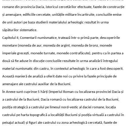
romane din provincia Dacia, istoricul cercetărilor efectuate, fazele de construcţie
şi amenajare, edificiile cercetate, unităţile militare încartiruite, concluziile emise
de unii autori pe baza studierii materialului arheologic rezultat în urma
săpăturilor sistematice.
Capitolul II, Comentarii numismatice, tratează într-o primă parte, descoperirile
monetare (moneda de aur, moneda de argint, moneda de bronz, monede
imperiale greceşti, monede turnate, monede contrafăcute), pentru ca în partea a
două să fie aduse în discuţie concluziile rezultate în urma analizării întregului
material numismatic din castru, în contextul arheologic în care a fost descoperit.
Această manieră de analiză a oferit date noi cu privire la fazele principale de
amenajare ale castrului auxiliar de la Buciumi.
În Anexe sunt cuprinse 5 hărţi (Imperiul Roman cu localizarea provinciei Dacia şi
a castrului de la Buciumi, Dacia romană cu localizarea castrului de la Buciumi,
poziţia strategică a castrului pe limesul nord-vestic al daciei romane, locaţia
castrului pe harta topografică a localităţii Buciumi şi poziţia virtuală a castrului în
peisajul actual) şi figuri ale castrului cu zona arheologică cercetată, fazele de