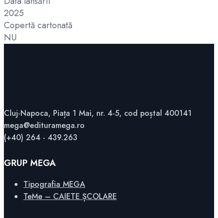
Data lansării
2025
Copertă cartonată
NU
Cluj-Napoca, Piața 1 Mai, nr. 4-5, cod poștal 400141
mega@edituramega.ro
(+40) 264 - 439.263
GRUP MEGA
Tipografia MEGA
TeMe – CAIETE ȘCOLARE