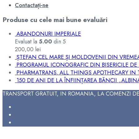
Contactați-ne
Produse cu cele mai bune evaluări
ABANDONURI IMPERIALE
Evaluat la
5.00
din 5
200,00
lei
ȘTEFAN CEL MARE ȘI MOLDOVENII DIN VREME
PROGRAMUL ICONOGRAFIC DIN BISERICILE D
PHARMATRANS. ALL THINGS APOTHECARY IN 
150 DE ANI DE LA ÎNFIINȚAREA BĂNCII „ALBINA
TRANSPORT GRATUIT, IN ROMANIA, LA COMENZI DE 