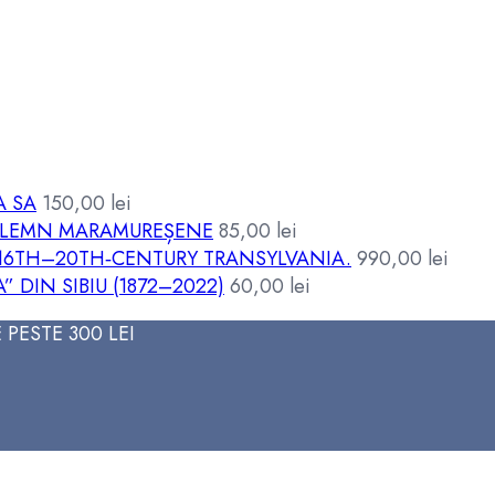
A SA
150,00
lei
E LEMN MARAMUREȘENE
85,00
lei
16TH–20TH‑CENTURY TRANSYLVANIA.
990,00
lei
” DIN SIBIU (1872–2022)
60,00
lei
PESTE 300 LEI