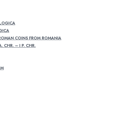
OLOGICA
GICA
 ROMAN COINS FROM ROMANIA
. CHR. – I P. CHR.
UM