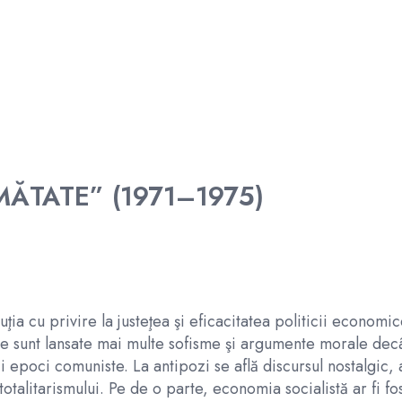
MĂTATE” (1971–1975)
ia cu privire la justeţea şi eficacitatea politicii econom
ere sunt lansate mai multe sofisme şi argumente morale decât
gii epoci comuniste. La antipozi se află discursul nostalg
otalitarismului. Pe de o parte, economia socialistă ar fi f