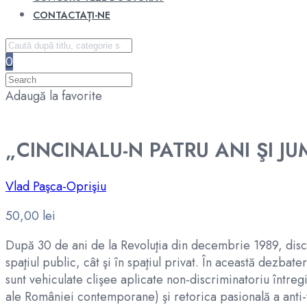
CONTACTAȚI-NE
0
Adaugă la favorite
„CINCINALU-N PATRU ANI ŞI JU
Vlad Paşca-Oprişiu
50,00
lei
După 30 de ani de la Revoluţia din decembrie 1989, discuţ
spaţiul public, cât şi în spaţiul privat. În această dezbat
sunt vehiculate clişee aplicate non-discriminatoriu între
ale României contemporane) şi retorica pasională a anti-t