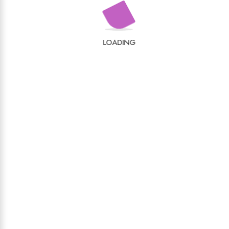
LOADING
Cluj-Napoca, Piața 1 Mai, nr. 4-5, cod poștal
400141
mega@edituramega.ro
(+40) 264 - 439.263
GRUP MEGA
Tipografia MEGA
TeMe – CAIETE ȘCOLARE