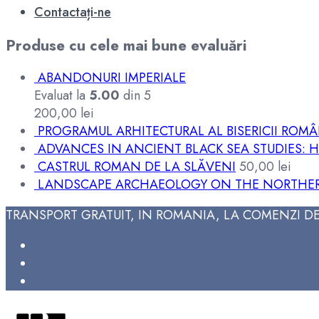
Contactați-ne
Produse cu cele mai bune evaluări
ABANDONURI IMPERIALE
Evaluat la
5.00
din 5
200,00
lei
PROGRAMUL ARHITECTURAL AL BISERICII ROM
ADVANCES IN ANCIENT BLACK SEA STUDIES:
CASTRUL ROMAN DE LA SLĂVENI
50,00
lei
LANDSCAPE ARCHAEOLOGY ON THE NORTHERN
TRANSPORT GRATUIT, IN ROMANIA, LA COMENZI DE 