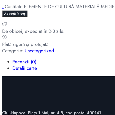
-
Cantitate ELEMENTE DE CULTURĂ MATERIALĂ MEDIEV
Adaugă în coș
De obicei, expediat în 2-3 zile.
Plată sigură și protejată
Categorie:
Uncategorized
Recenzii (0)
Detalii carte
Cluj-Napoca, Piața 1 Mai, nr. 4-5, cod poștal 400141