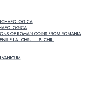
 ARCHAEOLOGICA
RCHAEOLOGICA
IONS OF ROMAN COINS FROM ROMANIA
IILE I A. CHR. – I P. CHR.
LVANICUM