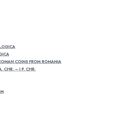
OLOGICA
GICA
 ROMAN COINS FROM ROMANIA
. CHR. – I P. CHR.
UM