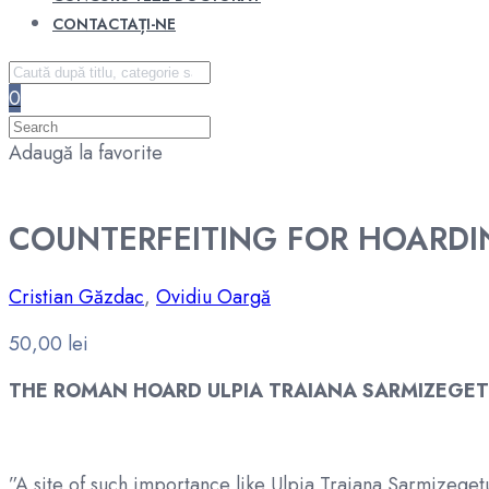
CONTACTAȚI-NE
0
Adaugă la favorite
COUNTERFEITING FOR HOARD
Cristian Găzdac
,
Ovidiu Oargă
50,00
lei
THE ROMAN HOARD ULPIA TRAIANA SARMIZEGE
”A site of such importance like Ulpia Traiana Sarmizegetu