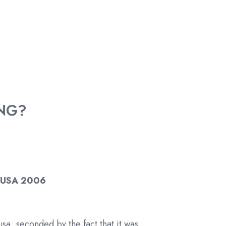
ING?
TUSA 2006
sa, seconded by the fact that it was