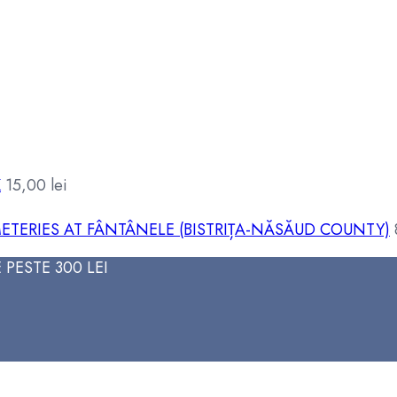
K
15,00
lei
ETERIES AT FÂNTÂNELE (BISTRIȚA-NĂSĂUD COUNTY)
PESTE 300 LEI