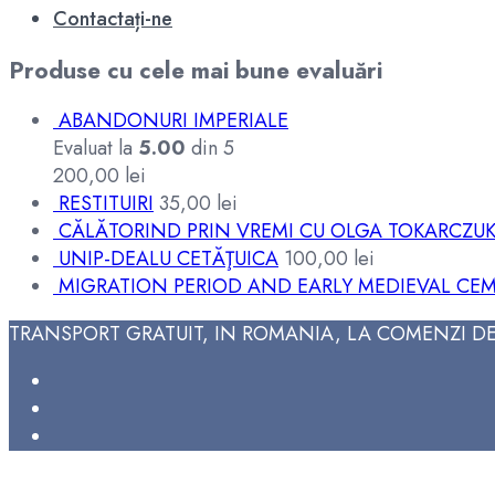
Contactați-ne
Produse cu cele mai bune evaluări
ABANDONURI IMPERIALE
Evaluat la
5.00
din 5
200,00
lei
RESTITUIRI
35,00
lei
CĂLĂTORIND PRIN VREMI CU OLGA TOKARCZU
UNIP-DEALU CETĂŢUICA
100,00
lei
MIGRATION PERIOD AND EARLY MEDIEVAL CEM
TRANSPORT GRATUIT, IN ROMANIA, LA COMENZI DE 