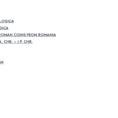
OLOGICA
GICA
 ROMAN COINS FROM ROMANIA
. CHR. – I P. CHR.
UM