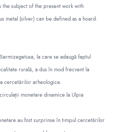
 the subject of the present work with
 metal (silver) can be defined as a hoard.
Sarmizegetusa, la care se adaugă faptul
alitate rurală, a dus în mod frecvent la
ma cercetărilor arheologice.
irculații monetare dinamice la Ulpia
etare au fost surprinse în timpul cercetărilor