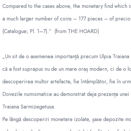
Compared to the cases above, the monetary find which is
a much larger number of coins – 177 pieces – of precious
(Catalogue; Pl. 1–7).” (from THE HOARD)
„Un sit de o asemenea importanță precum Ulpia Traiana 
că a fost suprapus nu de un mare oraș modern, ci de o loc
descoperirea multor artefacte, fie întâmplător, fie în ur
Dovezile numismatice au demonstrat deja prezența unei c
Traiana Sarmizegetusa.
Pe lângă descoperiri monetare izolate, șase depozite mon