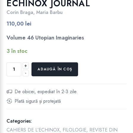
ECHINOX JOURNAL
Corin Braga
,
Maria Barbu
110,00
lei
Volume 46 Utopian Imaginaries
3 în stoc
+
Cantitate
ADAUGĂ ÎN COȘ
-
CAIETELE
ECHINOX
/
De obicei, expediat în 2-3 zile.
ECHINOX
Plată sigură și protejată
JOURNAL
Categories:
CAHIERS DE L’ECHINOX
,
FILOLOGIE
,
REVISTE DIN