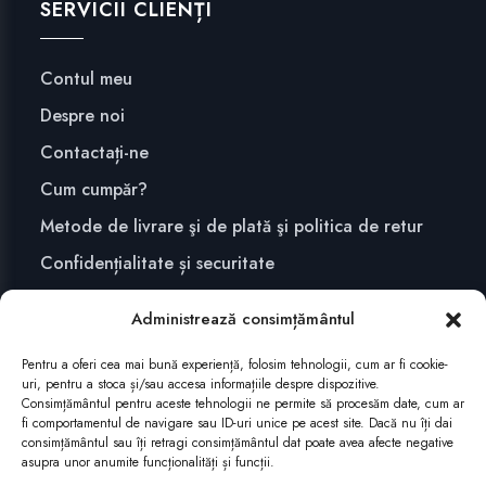
SERVICII CLIENȚI
Contul meu
Despre noi
Contactați-ne
Cum cumpăr?
Metode de livrare şi de plată şi politica de retur
Confidențialitate și securitate
Administrează consimțământul
ABONEAZĂ-TE
Pentru a oferi cea mai bună experiență, folosim tehnologii, cum ar fi cookie-
uri, pentru a stoca și/sau accesa informațiile despre dispozitive.
Consimțământul pentru aceste tehnologii ne permite să procesăm date, cum ar
fi comportamentul de navigare sau ID-uri unice pe acest site. Dacă nu îți dai
consimțământul sau îți retragi consimțământul dat poate avea afecte negative
asupra unor anumite funcționalități și funcții.