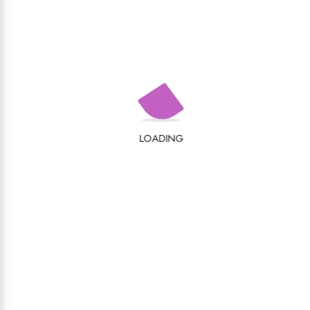
,
ISTORIE
ULTIMELE APARIȚII
PREFECŢII JUDEŢULUI CLUJ
Zoltán Györke
60,00
lei
LOADING
Cluj-Napoca, Piața 1 Mai, nr. 4-5, cod poștal
400141