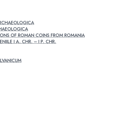
 ARCHAEOLOGICA
RCHAEOLOGICA
IONS OF ROMAN COINS FROM ROMANIA
IILE I A. CHR. – I P. CHR.
LVANICUM