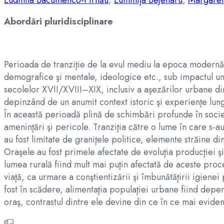
Ludmila Bacumenco-Pîrnău
,
Luminiţa Bejenaru
,
Margaret
Abordări pluridisciplinare
Perioada de tranziţie de la evul mediu la epoca modernă 
demografice şi mentale, ideologice etc., sub impactul u
secolelor XVII/XVIII–XIX, inclusiv a aşezărilor urbane d
depinzând de un anumit context istoric şi experienţe lun
În această perioadă plină de schimbări profunde în socie
ameninţări şi pericole. Tranziţia către o lume în care s‑au
au fost limitate de graniţele politice, elemente străine d
Oraşele au fost primele afectate de evoluţia producţiei şi
lumea rurală fiind mult mai puţin afectată de aceste proc
viaţă, ca urmare a conştientizării şi îmbunătăţirii igienei
fost în scădere, alimentaţia populaţiei urbane fiind depen
oraş, contrastul dintre ele devine din ce în ce mai eviden