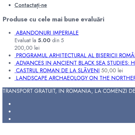
Contactați-ne
Produse cu cele mai bune evaluări
ABANDONURI IMPERIALE
Evaluat la
5.00
din 5
200,00
lei
PROGRAMUL ARHITECTURAL AL BISERICII ROM
ADVANCES IN ANCIENT BLACK SEA STUDIES:
CASTRUL ROMAN DE LA SLĂVENI
50,00
lei
LANDSCAPE ARCHAEOLOGY ON THE NORTHERN
TRANSPORT GRATUIT, IN ROMANIA, LA COMENZI DE 