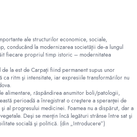
mportante ale structurilor economice, sociale,
p, conducând la modernizarea societăţii de‑a lungul
it fiecare propriul timp istoric – modernitatea
l de la est de Carpaţi fiind permanent supus unor
ca ritm şi intensitate, iar expresiile transformărilor nu
dova.
ile alimentare, răspândirea anumitor boli/patologii,
eastă perioadă a înregistrat o creştere a speranţei de
um şi al progresului medicinei. Foamea nu a dispărut, dar a
egetale. Deşi se menţin încă legături strânse între sat şi
itate socială şi politică. (din „Introducere”)