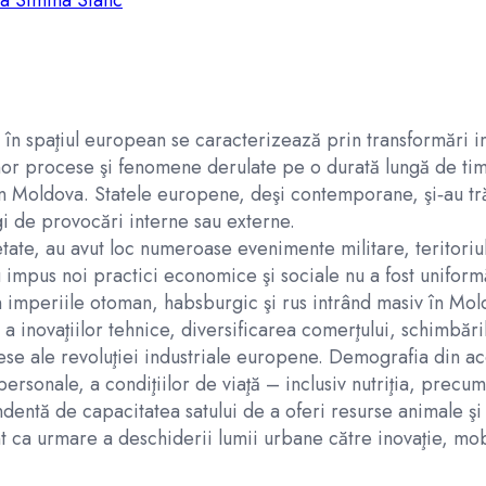
a Simina Stanc
în spaţiul european se caracterizează prin transformări i
nor procese şi fenomene derulate pe o durată lungă de tim
in Moldova. Statele europene, deşi contemporane, şi‑au tră
gi de provocări interne sau externe.
tate, au avut loc numeroase evenimente militare, teritoriu
 impus noi practici economice şi sociale nu a fost uniformă 
in imperiile otoman, habsburgic şi rus intrând masiv în Mol
 a inovaţiilor tehnice, diversificarea comerţului, schimbăr
ese ale revoluţiei industriale europene. Demografia din ac
 personale, a condiţiilor de viaţă – inclusiv nutriţia, prec
dentă de capacitatea satului de a oferi resurse animale şi v
t ca urmare a deschiderii lumii urbane către inovaţie, mobil