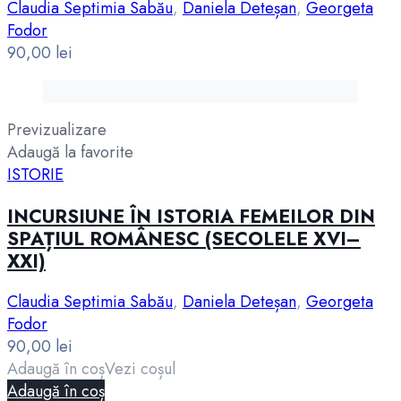
Claudia Septimia Sabău
,
Daniela Deteșan
,
Georgeta
Fodor
90,00
lei
Previzualizare
Adaugă la favorite
ISTORIE
INCURSIUNE ÎN ISTORIA FEMEILOR DIN
SPAȚIUL ROMÂNESC (SECOLELE XVI–
XXI)
Claudia Septimia Sabău
,
Daniela Deteșan
,
Georgeta
Fodor
90,00
lei
Adaugă în coș
Vezi coșul
Adaugă în coș