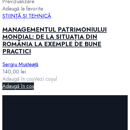
Previzualizare
Adaugă la favorite
ȘTIINȚĂ ȘI TEHNICĂ
MANAGEMENTUL PATRIMONIULUI
MONDIAL: DE LA SITUAȚIA DIN
ROMÂNIA LA EXEMPLE DE BUNE
PRACTICI
Sergiu Musteață
140,00
lei
Adaugă în coș
Vezi coșul
Adaugă în coș