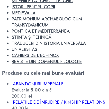
MILENIILE I A. CHR. – I P. CHR.
ISTORII PENTRU COPII
MEDIEVALIA
PATRIMONIUM ARCHAEOLOGICUM
TRANSYLVANICUM
PONTICA ET MEDITERRANEA
ȘTIINȚĂ ȘI TEHNICĂ
TRADUCERI DIN ISTORIA UNIVERSALĂ
UNIVERSITAS
CAHIERS DE L’ECHINOX
REVISTE DIN DOMENIUL FILOLOGIE
Produse cu cele mai bune evaluări
ABANDONURI IMPERIALE
Evaluat la
5.00
din 5
200,00
lei
RELAŢIILE DE ÎNRUDIRE / KINSHIP RELATIONS
40,00
lei