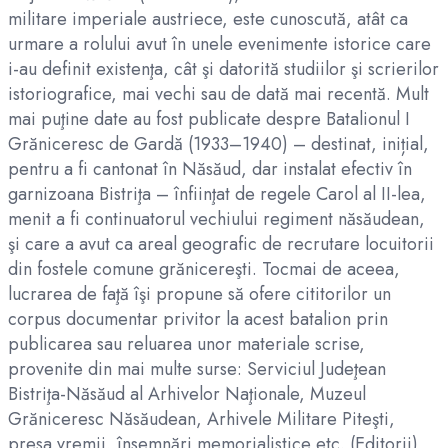
militare imperiale austriece, este cunoscută, atât ca
urmare a rolului avut în unele evenimente istorice care
i-au definit existenţa, cât şi datorită studiilor şi scrierilor
istoriografice, mai vechi sau de dată mai recentă. Mult
mai puţine date au fost publicate despre Batalionul I
Grăniceresc de Gardă (1933–1940) – destinat, inițial,
pentru a fi cantonat în Năsăud, dar instalat efectiv în
garnizoana Bistriţa – înfiinţat de regele Carol al II-lea,
menit a fi continuatorul vechiului regiment năsăudean,
şi care a avut ca areal geografic de recrutare locuitorii
din fostele comune grănicereşti. Tocmai de aceea,
lucrarea de faţă îşi propune să ofere cititorilor un
corpus documentar privitor la acest batalion prin
publicarea sau reluarea unor materiale scrise,
provenite din mai multe surse: Serviciul Judeţean
Bistriţa-Năsăud al Arhivelor Naţionale, Muzeul
Grăniceresc Năsăudean, Arhivele Militare Piteşti,
presa vremii, însemnări memorialistice etc. (Editorii)