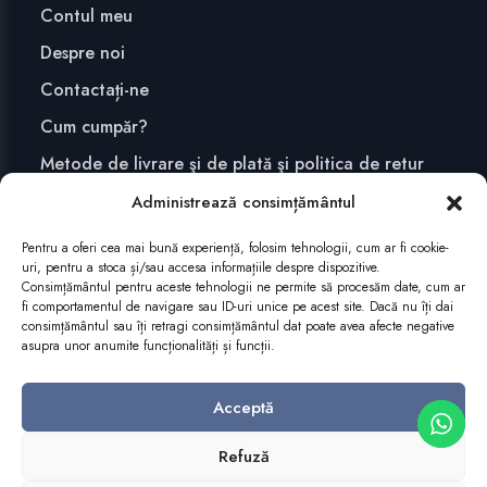
Contul meu
Despre noi
Contactați-ne
Cum cumpăr?
Metode de livrare şi de plată şi politica de retur
Confidențialitate și securitate
Administrează consimțământul
Pentru a oferi cea mai bună experiență, folosim tehnologii, cum ar fi cookie-
uri, pentru a stoca și/sau accesa informațiile despre dispozitive.
ABONEAZĂ-TE
Consimțământul pentru aceste tehnologii ne permite să procesăm date, cum ar
fi comportamentul de navigare sau ID-uri unice pe acest site. Dacă nu îți dai
consimțământul sau îți retragi consimțământul dat poate avea afecte negative
asupra unor anumite funcționalități și funcții.
Acceptă
Refuză