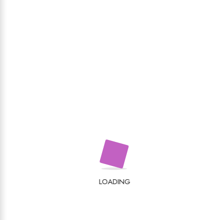
Recenzii
Nu există recenzii până acum.
Adresa ta de email nu va fi publicată.
Câmpurile
obligatorii sunt marcate cu
*
Evaluarea ta
Recenzia ta
*
LOADING