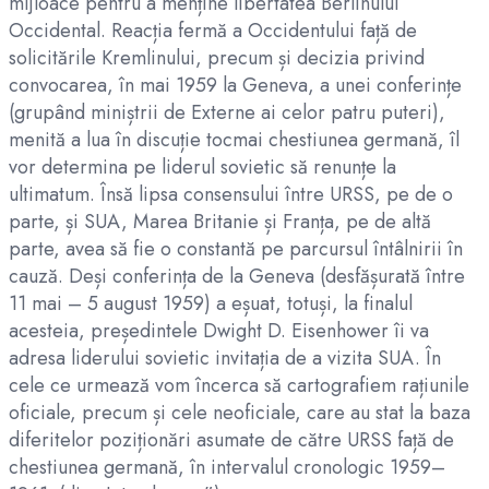
mijloace pentru a menține libertatea Berlinului
Occidental. Reacția fermă a Occidentului față de
solicitările Kremlinului, precum și decizia privind
convocarea, în mai 1959 la Geneva, a unei conferințe
(grupând miniștrii de Externe ai celor patru puteri),
menită a lua în discuție tocmai chestiunea germană, îl
vor determina pe liderul sovietic să renunțe la
ultimatum. Însă lipsa consensului între URSS, pe de o
parte, și SUA, Marea Britanie și Franța, pe de altă
parte, avea să fie o constantă pe parcursul întâlnirii în
cauză. Deși conferința de la Geneva (desfășurată între
11 mai – 5 august 1959) a eșuat, totuși, la finalul
acesteia, președintele Dwight D. Eisenhower îi va
adresa liderului sovietic invitația de a vizita SUA. În
cele ce urmează vom încerca să cartografiem rațiunile
oficiale, precum și cele neoficiale, care au stat la baza
diferitelor poziționări asumate de către URSS față de
chestiunea germană, în intervalul cronologic 1959–