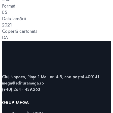
Format
B5
Data lansării
2021
Copertă cartonată
DA
Cluj-Napoca, Piața 1 Mai, nr. 4-5, cod poștal 400141
mega@edituramega.ro
(+40) 264 - 439.263
GRUP MEGA