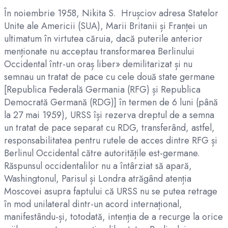
În noiembrie 1958, Nikita S. Hrușciov adresa Statelor
Unite ale Americii (SUA), Marii Britanii și Franței un
ultimatum în virtutea căruia, dacă puterile anterior
menționate nu acceptau transformarea Berlinului
Occidental într-un oraș liber» demilitarizat și nu
semnau un tratat de pace cu cele două state germane
[Republica Federală Germania (RFG) și Republica
Democrată Germană (RDG)] în termen de 6 luni (până
la 27 mai 1959), URSS își rezerva dreptul de a semna
un tratat de pace separat cu RDG, transferând, astfel,
responsabilitatea pentru rutele de acces dintre RFG și
Berlinul Occidental către autoritățile est-germane.
Răspunsul occidentalilor nu a întârziat să apară,
Washingtonul, Parisul și Londra atrăgând atenția
Moscovei asupra faptului că URSS nu se putea retrage
în mod unilateral dintr-un acord internațional,
manifestându-și, totodată, intenția de a recurge la orice