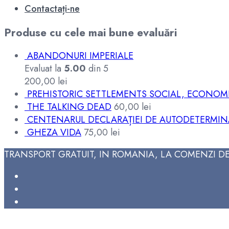
Contactați-ne
Produse cu cele mai bune evaluări
ABANDONURI IMPERIALE
Evaluat la
5.00
din 5
200,00
lei
PREHISTORIC SETTLEMENTS SOCIAL, ECONOMI
THE TALKING DEAD
60,00
lei
CENTENARUL DECLARAȚIEI DE AUTODETERMIN
GHEZA VIDA
75,00
lei
TRANSPORT GRATUIT, IN ROMANIA, LA COMENZI DE 