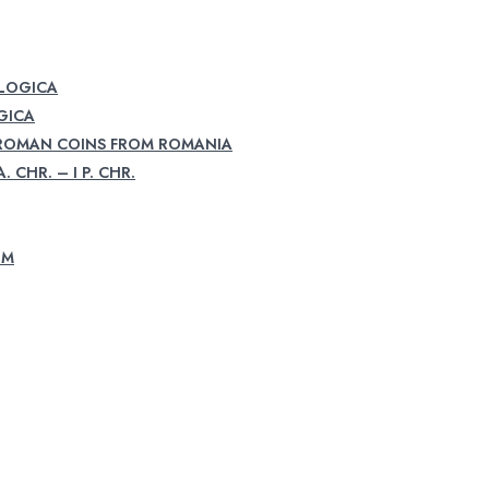
OLOGICA
GICA
 ROMAN COINS FROM ROMANIA
. CHR. – I P. CHR.
UM