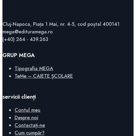
Cluj-Napoca, Piața 1 Mai, nr. 4-5, cod poștal 400141
mega@edituramega.ro
(+40) 264 - 439.263
GRUP MEGA
Tipografia MEGA
TeMe – CAIETE ȘCOLARE
servicii clienți
Contul meu
Despre noi
Contactați-ne
Cum cumpăr?