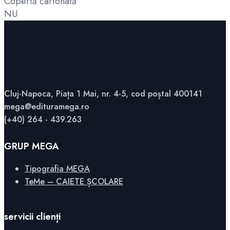
Copertă cartonată
NU
Cluj-Napoca, Piața 1 Mai, nr. 4-5, cod poștal 400141
mega@edituramega.ro
(+40) 264 - 439.263
GRUP MEGA
Tipografia MEGA
TeMe – CAIETE ȘCOLARE
servicii clienți