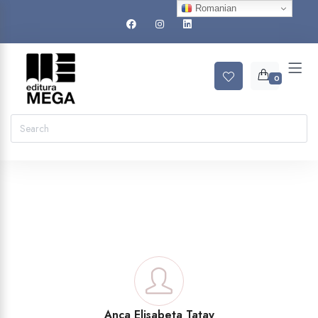
Romanian
0
Anca Elisabeta Tatay