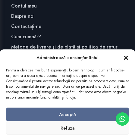
Contul meu
Despre noi
Contactați-ne
Cum cumpăr?
Metode de livrare şi de plată şi politica de retur
Confidențialitate și securitate
Administrează consimțământul
Pentru a oferi cea mai bună experiență, folosim tehnologii, cum ar fi cookie-
uri, pentru a stoca și/sau accesa informațiile despre dispozitive.
ABONEAZĂ-TE
Consimțământul pentru aceste tehnologii ne permite să procesăm date, cum ar
fi comportamentul de navigare sau ID-uri unice pe acest site. Dacă nu îți dai
consimțământul sau îți retragi consimțământul dat poate avea afecte negative
asupra unor anumite funcționalități și funcții.
Acceptă
Refuză