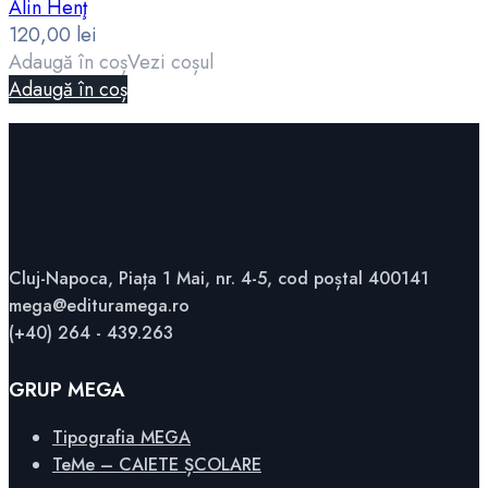
Alin Henţ
120,00
lei
Adaugă în coș
Vezi coșul
Adaugă în coș
Cluj-Napoca, Piața 1 Mai, nr. 4-5, cod poștal 400141
mega@edituramega.ro
(+40) 264 - 439.263
GRUP MEGA
Tipografia MEGA
TeMe – CAIETE ȘCOLARE