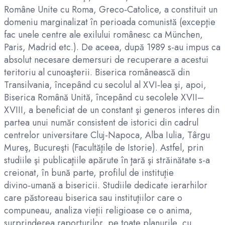
Române Unite cu Roma, Greco‑Catolice, a constituit un
domeniu marginalizat în perioada comunistă (excepţie
fac unele centre ale exilului românesc ca München,
Paris, Madrid etc.). De aceea, după 1989 s-au impus ca
absolut necesare demersuri de recuperare a acestui
teritoriu al cunoaşterii. Biserica românească din
Transilvania, începând cu secolul al XVI‑lea şi, apoi,
Biserica Română Unită, începând cu secolele XVII–
XVIII, a beneficiat de un constant şi generos interes din
partea unui număr consistent de istorici din cadrul
centrelor universitare Cluj-Napoca, Alba Iulia, Târgu
Mureş, Bucureşti (Facultăţile de Istorie). Astfel, prin
studiile şi publicaţiile apărute în ţară şi străinătate s-a
creionat, în bună parte, profilul de instituţie
divino‑umană a bisericii. Studiile dedicate ierarhilor
care păstoreau biserica sau instituţiilor care o
compuneau, analiza vieţii religioase ce o anima,
surprinderea raporturilor, pe toate planurile, cu