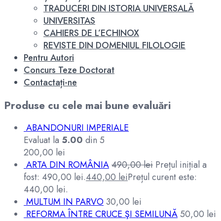
TRADUCERI DIN ISTORIA UNIVERSALĂ
UNIVERSITAS
CAHIERS DE L’ECHINOX
REVISTE DIN DOMENIUL FILOLOGIE
Pentru Autori
Concurs Teze Doctorat
Contactați-ne
Produse cu cele mai bune evaluări
ABANDONURI IMPERIALE
Evaluat la
5.00
din 5
200,00
lei
ARTA DIN ROMÂNIA
490,00
lei
Prețul inițial a
fost: 490,00 lei.
440,00
lei
Prețul curent este:
440,00 lei.
MULTUM IN PARVO
30,00
lei
REFORMA ÎNTRE CRUCE ŞI SEMILUNĂ
50,00
lei