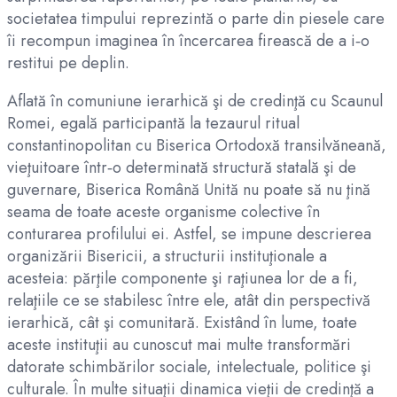
societatea timpului reprezintă o parte din piesele care
îi recompun imaginea în încercarea firească de a i‑o
restitui pe deplin.
Aflată în comuniune ierarhică şi de credinţă cu Scaunul
Romei, egală participantă la tezaurul ritual
constantinopolitan cu Biserica Ortodoxă transilvăneană,
vieţuitoare într‑o determinată structură statală şi de
guvernare, Biserica Română Unită nu poate să nu ţină
seama de toate aceste organisme colective în
conturarea profilului ei. Astfel, se impune descrierea
organizării Bisericii, a structurii instituţionale a
acesteia: părţile componente şi raţiunea lor de a fi,
relaţiile ce se stabilesc între ele, atât din perspectivă
ierarhică, cât şi comunitară. Existând în lume, toate
aceste instituţii au cunoscut mai multe transformări
datorate schimbărilor sociale, intelectuale, politice şi
culturale. În multe situaţii dinamica vieţii de credinţă a