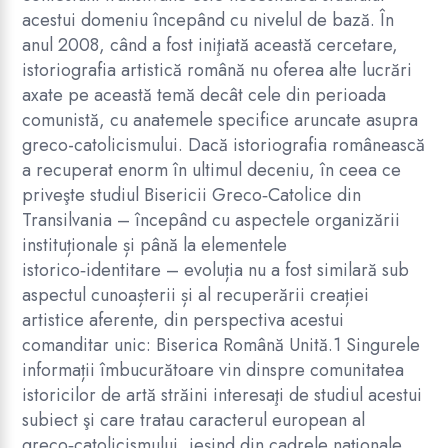
acestui domeniu începând cu nivelul de bază. În
anul 2008, când a fost iniţiată această cercetare,
istoriografia artistică română nu oferea alte lucrări
axate pe această temă decât cele din perioada
comunistă, cu anatemele specifice aruncate asupra
greco-catolicismului. Dacă istoriografia românească
a recuperat enorm în ultimul deceniu, în ceea ce
priveşte studiul Bisericii Greco‑Catolice din
Transilvania – începând cu aspectele organizării
instituționale și până la elementele
istorico‑identitare – evoluția nu a fost similară sub
aspectul cunoașterii și al recuperării creației
artistice aferente, din perspectiva acestui
comanditar unic: Biserica Română Unită.1 Singurele
informații îmbucurătoare vin dinspre comunitatea
istoricilor de artă străini interesaţi de studiul acestui
subiect şi care tratau caracterul european al
greco‑catolicismului, ieşind din cadrele naţionale,