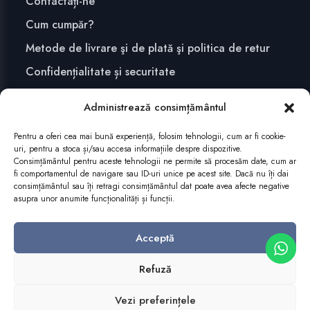
Contactați-ne
Cum cumpăr?
Metode de livrare şi de plată şi politica de retur
Confidențialitate și securitate
Administrează consimțământul
ABONEAZĂ-TE
Pentru a oferi cea mai bună experiență, folosim tehnologii, cum ar fi cookie-
uri, pentru a stoca și/sau accesa informațiile despre dispozitive.
Consimțământul pentru aceste tehnologii ne permite să procesăm date, cum ar
fi comportamentul de navigare sau ID-uri unice pe acest site. Dacă nu îți dai
consimțământul sau îți retragi consimțământul dat poate avea afecte negative
asupra unor anumite funcționalități și funcții.
Acceptă
Refuză
Copyright 2025 Editura Mega
Vezi preferințele