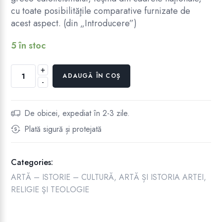
cu toate posibilităţile comparative furnizate de
acest aspect. (din „Introducere”)
5 în stoc
+
Cantitate
ADAUGĂ ÎN COȘ
-
PROGRAMUL
ARHITECTURAL
AL
De obicei, expediat în 2-3 zile.
BISERICII
Plată sigură și protejată
ROMÂNE
UNITE
CU
Categories:
ROMA
ARTĂ – ISTORIE – CULTURĂ
,
ARTĂ ȘI ISTORIA ARTEI
,
RELIGIE ŞI TEOLOGIE