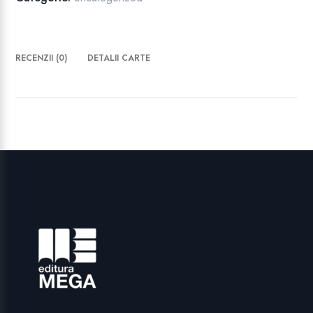
CEAUŞESCU
ŞI
OPINIA
RECENZII (0)
DETALII CARTE
PUBLICĂ
ROMÂNEASCĂ