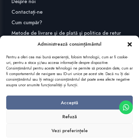
Despre noi
Contactați-ne
Cum cumpăr?
Metode de livrare şi de plată şi politica de retur
Confidențialitate și securitate
Administrează consimțământul
Pentru a oferi cea mai bună experiență, folosim tehnologii, cum ar fi cookie-
uri, pentru a stoca și/sau accesa informațiile despre dispozitive.
ABONEAZĂ-TE
Consimțământul pentru aceste tehnologii ne permite să procesăm date, cum ar
fi comportamentul de navigare sau ID-uri unice pe acest site. Dacă nu îți dai
consimțământul sau îți retragi consimțământul dat poate avea afecte negative
asupra unor anumite funcționalități și funcții.
Acceptă
Refuză
Vezi preferințele
Copyright 2025 Editura Mega