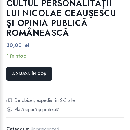
CULTUL PERSONALITĂŢII
LUI NICOLAE CEAUŞESCU
ŞI OPINIA PUBLICĂ
ROMÂNEASCĂ
.
30,00
lei
1 în stoc
Cantitate
ADAUGĂ ÎN COȘ
ÎNTRE
PREZENT
ŞI
TRECUT:
De obicei, expediat în 2-3 zile.
CULTUL
Plată sigură și protejată
PERSONALITĂŢII
LUI
.
NICOLAE
Categorie:
Uncategorized