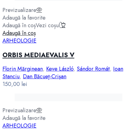
Previzualizare
Adaugă la favorite
Adaugă în coș
Vezi coșul
Adaugă în coș
ARHEOLOGIE
ORBIS MEDIAEVALIS V
Florin Mărginean
,
Keve László
,
Sándor Romát
,
Ioan
Stanciu
,
Dan Băcueţ-Crişan
150,00
lei
Previzualizare
Adaugă la favorite
ARHEOLOGIE