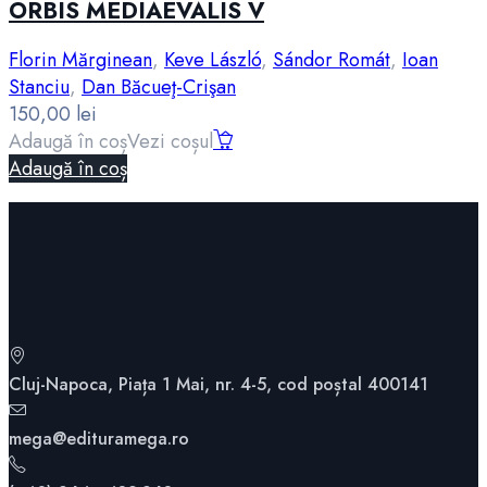
ORBIS MEDIAEVALIS V
Florin Mărginean
,
Keve László
,
Sándor Romát
,
Ioan
Stanciu
,
Dan Băcueţ-Crişan
150,00
lei
Adaugă în coș
Vezi coșul
Adaugă în coș
Cluj-Napoca, Piața 1 Mai, nr. 4-5, cod poștal 400141
mega@edituramega.ro