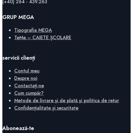
(+40) 264 - 439.263
GRUP MEGA
Tipografia MEGA
TeMe – CAIETE ȘCOLARE
servicii clienți
Contul meu
Despre noi
Contactați-ne
Cum cumpăr?
Metode de livrare şi de plată şi politica de retur
Confidențialitate și securitate
Abonează-te