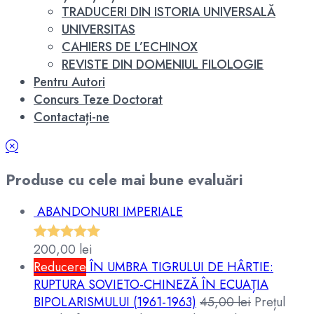
TRADUCERI DIN ISTORIA UNIVERSALĂ
UNIVERSITAS
CAHIERS DE L’ECHINOX
REVISTE DIN DOMENIUL FILOLOGIE
Pentru Autori
Concurs Teze Doctorat
Contactați-ne
Produse cu cele mai bune evaluări
ABANDONURI IMPERIALE
200,00
lei
Evaluat la
Reducere
ÎN UMBRA TIGRULUI DE HÂRTIE:
5.00
din 5
RUPTURA SOVIETO-CHINEZĂ ÎN ECUAȚIA
BIPOLARISMULUI (1961-1963)
45,00
lei
Prețul